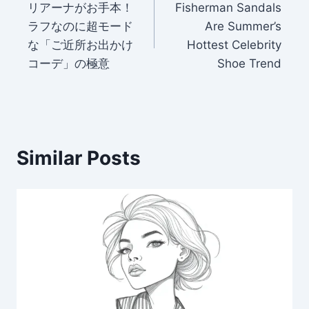
リアーナがお手本！
Fisherman Sandals
navigation
ラフなのに超モード
Are Summer’s
な「ご近所お出かけ
Hottest Celebrity
コーデ」の極意
Shoe Trend
Similar Posts