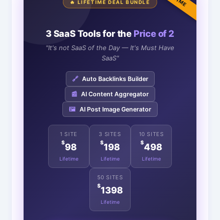
🔥 LIFETIME DEAL BUNDLE
3 SaaS Tools for the
Price of 2
"It's not SaaS of the Day — It's Must Have
SaaS"
🔗
Auto Backlinks Builder
📰
AI Content Aggregator
🖼️
AI Post Image Generator
1 SITE
3 SITES
10 SITES
$
$
$
98
198
498
Lifetime
Lifetime
Lifetime
50 SITES
$
1398
Lifetime