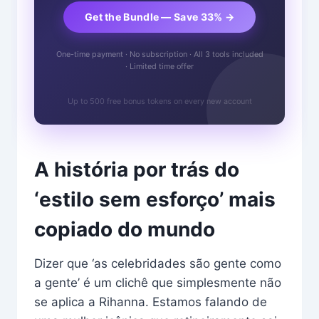
Get the Bundle — Save 33% →
One-time payment · No subscription · All 3 tools included
· Limited time offer
Up to 500 free bonus tokens on every new account
A história por trás do
‘estilo sem esforço’ mais
copiado do mundo
Dizer que ‘as celebridades são gente como
a gente’ é um clichê que simplesmente não
se aplica a Rihanna. Estamos falando de