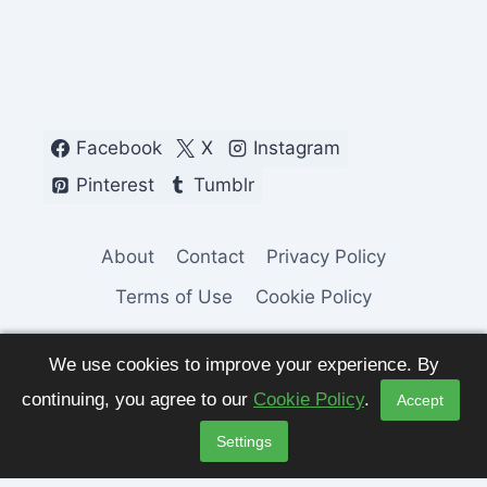
Facebook
X
Instagram
Pinterest
Tumblr
About
Contact
Privacy Policy
Terms of Use
Cookie Policy
We use cookies to improve your experience. By
continuing, you agree to our
Cookie Policy
.
Accept
© 2026 Fashion Pulse Trends. All Rights
Settings
Reserved.