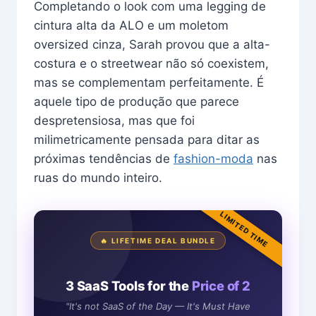
Completando o look com uma legging de
cintura alta da ALO e um moletom
oversized cinza, Sarah provou que a alta-
costura e o streetwear não só coexistem,
mas se complementam perfeitamente. É
aquele tipo de produção que parece
despretensiosa, mas que foi
milimetricamente pensada para ditar as
próximas tendências de
fashion-moda
nas
ruas do mundo inteiro.
LIMITED TIME
🔥 LIFETIME DEAL BUNDLE
3 SaaS Tools for the
Price of 2
"It's not SaaS of the Day — It's Must Have