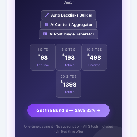
SaaS"
🔗
Auto Backlinks Builder
📰
AI Content Aggregator
🖼️
AI Post Image Generator
1 SITE
3 SITES
10 SITES
$
$
$
98
198
498
Lifetime
Lifetime
Lifetime
50 SITES
$
1398
Lifetime
Get the Bundle — Save 33% →
One-time payment · No subscription · All 3 tools included
· Limited time offer