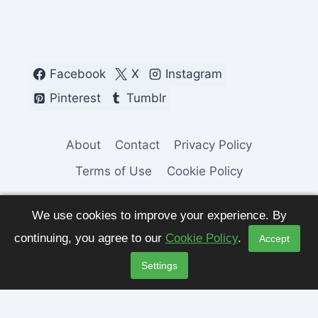
Facebook
X
Instagram
Pinterest
Tumblr
About
Contact
Privacy Policy
Terms of Use
Cookie Policy
We use cookies to improve your experience. By
continuing, you agree to our
Cookie Policy
.
Accept
© 2026 Fashion Pulse Trends. All Rights
Settings
Reserved.