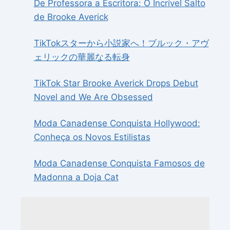
De Professora a Escritora: O Incrível Salto
de Brooke Averick
TikTokスターから小説家へ！ブルック・アヴ
ェリックの華麗なる転身
TikTok Star Brooke Averick Drops Debut
Novel and We Are Obsessed
Moda Canadense Conquista Hollywood:
Conheça os Novos Estilistas
Moda Canadense Conquista Famosos de
Madonna a Doja Cat