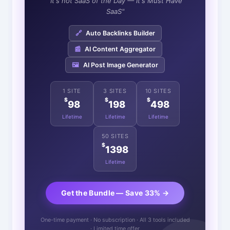
"It's not SaaS of the Day — It's Must Have
SaaS"
🔗
Auto Backlinks Builder
📰
AI Content Aggregator
🖼️
AI Post Image Generator
1 SITE
3 SITES
10 SITES
$
$
$
98
198
498
Lifetime
Lifetime
Lifetime
50 SITES
$
1398
Lifetime
Get the Bundle — Save 33% →
One-time payment · No subscription · All 3 tools included
· Limited time offer