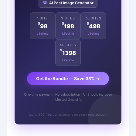
🖼️
AI Post Image Generator
1 SITE
3 SITES
10 SITES
$
$
$
98
198
498
Lifetime
Lifetime
Lifetime
50 SITES
$
1398
Lifetime
Get the Bundle — Save 33% →
One-time payment · No subscription · All 3 tools included
· Limited time offer
Up to 500 free bonus tokens on every new account