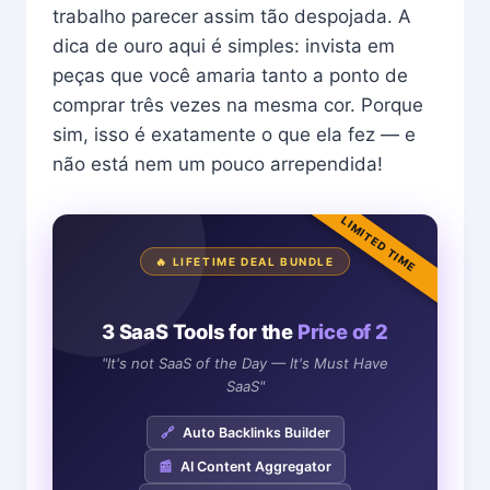
trabalho parecer assim tão despojada. A
dica de ouro aqui é simples: invista em
peças que você amaria tanto a ponto de
comprar três vezes na mesma cor. Porque
sim, isso é exatamente o que ela fez — e
não está nem um pouco arrependida!
LIMITED TIME
🔥 LIFETIME DEAL BUNDLE
3 SaaS Tools for the
Price of 2
"It's not SaaS of the Day — It's Must Have
SaaS"
🔗
Auto Backlinks Builder
📰
AI Content Aggregator