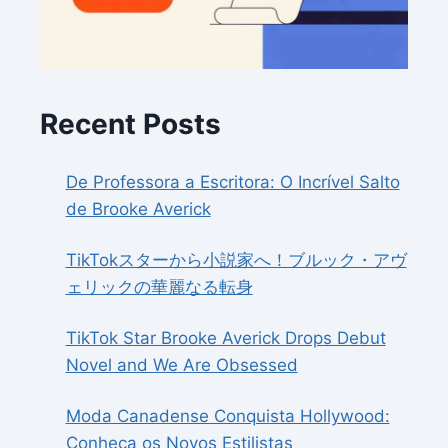
Recent Posts
De Professora a Escritora: O Incrível Salto
de Brooke Averick
TikTokスターから小説家へ！ブルック・アヴ
ェリックの華麗なる転身
TikTok Star Brooke Averick Drops Debut
Novel and We Are Obsessed
Moda Canadense Conquista Hollywood:
Conheça os Novos Estilistas