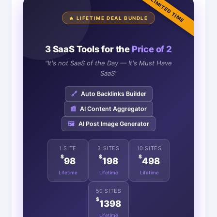
LIMITED TIME
🔥 LIFETIME DEAL BUNDLE
3 SaaS Tools for the
Price of 2
"It's not SaaS of the Day — It's Must Have
SaaS"
🔗
Auto Backlinks Builder
📰
AI Content Aggregator
🖼️
AI Post Image Generator
1 SITE
3 SITES
10 SITES
$
$
$
98
198
498
Lifetime
Lifetime
Lifetime
50 SITES
$
1398
Lifetime