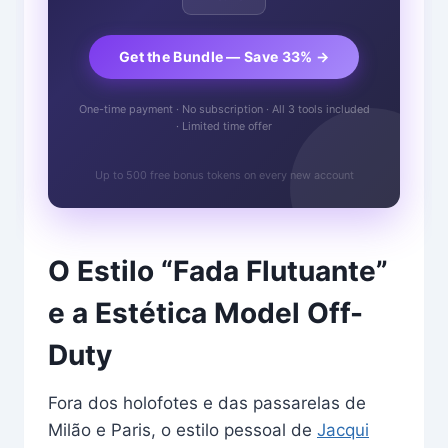
Get the Bundle — Save 33% →
One-time payment · No subscription · All 3 tools included
· Limited time offer
Up to 500 free bonus tokens on every new account
O Estilo “Fada Flutuante”
e a Estética Model Off-
Duty
Fora dos holofotes e das passarelas de
Milão e Paris, o estilo pessoal de
Jacqui