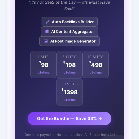
"It's not SaaS of the Day — It's Must Have
SaaS"
🔗
Auto Backlinks Builder
📰
AI Content Aggregator
🖼️
AI Post Image Generator
1 SITE
3 SITES
10 SITES
$
$
$
98
198
498
Lifetime
Lifetime
Lifetime
50 SITES
$
1398
Lifetime
Get the Bundle — Save 33% →
One-time payment · No subscription · All 3 tools included