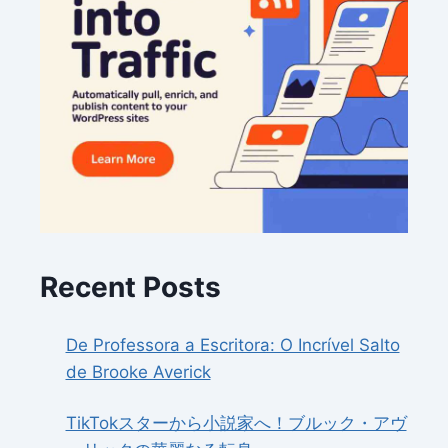
Recent Posts
De Professora a Escritora: O Incrível Salto
de Brooke Averick
TikTokスターから小説家へ！ブルック・アヴ