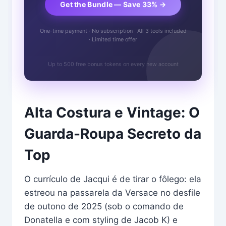
Get the Bundle — Save 33% →
One-time payment · No subscription · All 3 tools included
· Limited time offer
Up to 500 free bonus tokens on every new account
Alta Costura e Vintage: O
Guarda-Roupa Secreto da
Top
O currículo de Jacqui é de tirar o fôlego: ela
estreou na passarela da Versace no desfile
de outono de 2025 (sob o comando de
Donatella e com styling de Jacob K) e