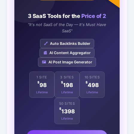
3 SaaS Tools for the
Price of 2
"It's not SaaS of the Day — It's Must Have
SaaS"
🔗
Auto Backlinks Builder
📰
AI Content Aggregator
🖼️
AI Post Image Generator
1 SITE
3 SITES
10 SITES
$
$
$
98
198
498
Lifetime
Lifetime
Lifetime
50 SITES
$
1398
Lifetime