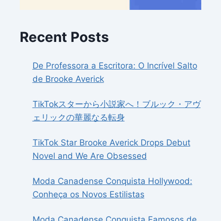
Recent Posts
De Professora a Escritora: O Incrível Salto
de Brooke Averick
TikTokスターから小説家へ！ブルック・アヴ
ェリックの華麗なる転身
TikTok Star Brooke Averick Drops Debut
Novel and We Are Obsessed
Moda Canadense Conquista Hollywood:
Conheça os Novos Estilistas
Moda Canadense Conquista Famosos de