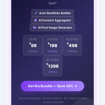
SaaS"
🔗
Auto Backlinks Builder
📰
AI Content Aggregator
🖼️
AI Post Image Generator
1 SITE
3 SITES
10 SITES
$
$
$
98
198
498
Lifetime
Lifetime
Lifetime
50 SITES
$
1398
Lifetime
Get the Bundle — Save 33% →
One-time payment · No subscription · All 3 tools included
· Limited time offer