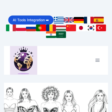
Skip
to
AI Tools Integration ➡️
content