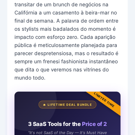
transitar de um brunch de negócios na
Califórnia a um casamento à beira-mar no
final de semana. A palavra de ordem entre
os stylists mais badalados do momento é
impacto com esforço zero. Cada aparição
pública é meticulosamente planejada para
parecer despretensiosa, mas o resultado é
sempre um frenesi fashionista instantâneo
que dita o que veremos nas vitrines do
mundo todo.
LIMITED TIME
🔥 LIFETIME DEAL BUNDLE
3 SaaS Tools for the
Price of 2
"It's not SaaS of the Day — It's Must Have