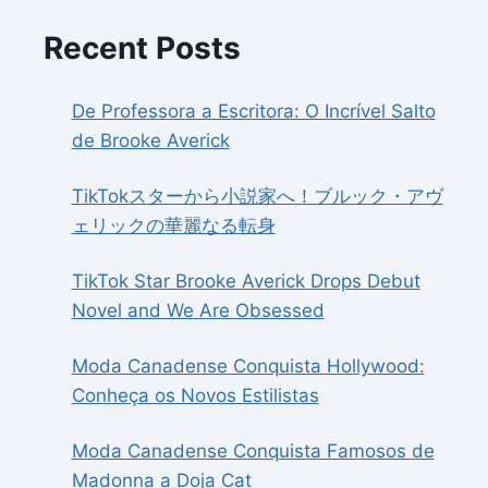
Recent Posts
De Professora a Escritora: O Incrível Salto
de Brooke Averick
TikTokスターから小説家へ！ブルック・アヴ
ェリックの華麗なる転身
TikTok Star Brooke Averick Drops Debut
Novel and We Are Obsessed
Moda Canadense Conquista Hollywood:
Conheça os Novos Estilistas
Moda Canadense Conquista Famosos de
Madonna a Doja Cat