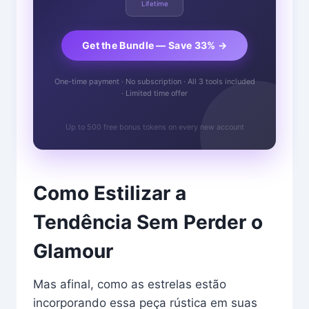
Lifetime
Get the Bundle — Save 33% →
One-time payment · No subscription · All 3 tools included
· Limited time offer
Up to 500 free bonus tokens on every new account
Como Estilizar a
Tendência Sem Perder o
Glamour
Mas afinal, como as estrelas estão
incorporando essa peça rústica em suas