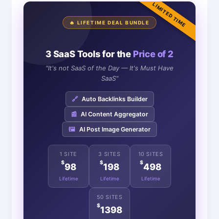
LIMITED TIME
🔥 LIFETIME DEAL BUNDLE
3 SaaS Tools for the
Price of 2
"It's not SaaS of the Day — It's Must Have
SaaS"
🔗
Auto Backlinks Builder
📰
AI Content Aggregator
🖼️
AI Post Image Generator
1 SITE
3 SITES
10 SITES
$
$
$
98
198
498
Lifetime
Lifetime
Lifetime
50 SITES
$
1398