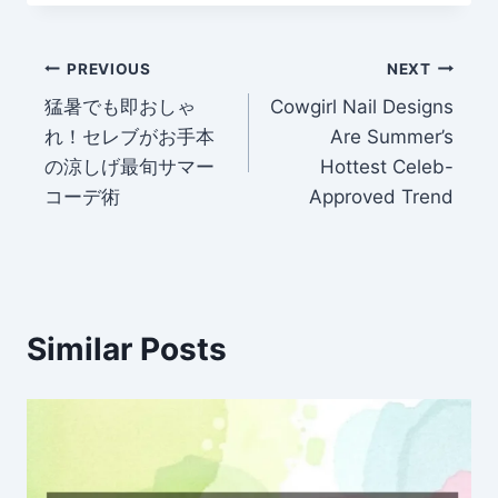
Post
PREVIOUS
NEXT
猛暑でも即おしゃ
Cowgirl Nail Designs
navigation
れ！セレブがお手本
Are Summer’s
の涼しげ最旬サマー
Hottest Celeb-
コーデ術
Approved Trend
Similar Posts