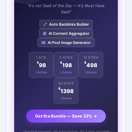
"It's not SaaS of the Day — It's Must Have
SaaS"
🔗
Auto Backlinks Builder
📰
AI Content Aggregator
🖼️
AI Post Image Generator
1 SITE
3 SITES
10 SITES
$
$
$
98
198
498
Lifetime
Lifetime
Lifetime
50 SITES
$
1398
Lifetime
Get the Bundle — Save 33% →
One-time payment · No subscription · All 3 tools included