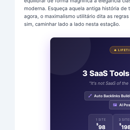
equilibrar de forma magnífica a elegância clá
moderna. Esqueça aquela antiga história de te
agora, o maximalismo utilitário dita as regr
sim, caminhar lado a lado nesta estação.
🔥 LIFE
3 SaaS Tools
"It's not SaaS of th
🔗
Auto Backlinks Build
🖼️
AI Pos
1 SITE
3 SITE
$
$
98
19