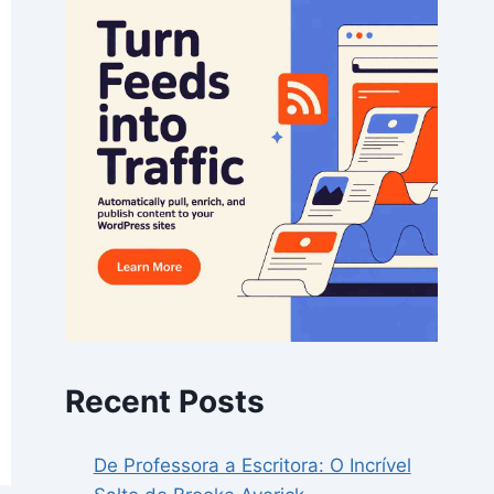
Recent Posts
De Professora a Escritora: O Incrível