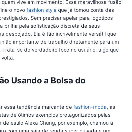
a quem vive em movimento. Essa maravilhosa fusão
efine o novo
fashion style
que já tomou conta das
prestigiados. Sem precisar apelar para logotipos
brilha pela sofisticação discreta de seus
s despojado. Ela é tão incrivelmente versátil que
união importante de trabalho diretamente para um
 Trata-se do verdadeiro foco no usuário, algo que
volta.
ão Usando a Bolsa do
tar essa tendência marcante de
fashion-moda
, as
etas de ótimos exemplos protagonizados pelas
a de estilo Alexa Chung, por exemplo, chamou a
uro com uma saia de renda super ousada e um