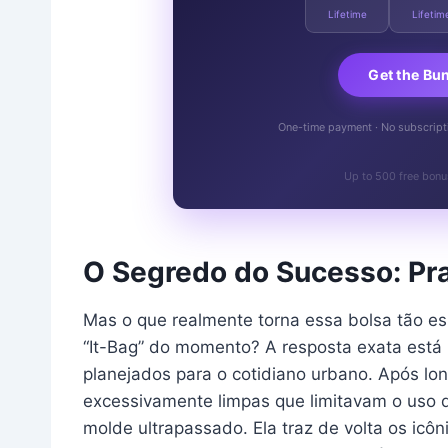
Lifetime
Lifetim
Get the Bu
One-time payment · No subscriptio
Up to 500 free bonu
O Segredo do Sucesso: Pra
Mas o que realmente torna essa bolsa tão es
“It-Bag” do momento? A resposta exata está
planejados para o cotidiano urbano. Após lo
excessivamente limpas que limitavam o uso 
molde ultrapassado. Ela traz de volta os icô