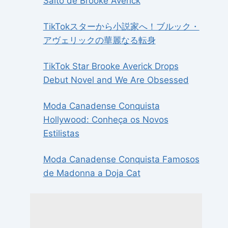
Salto de Brooke Averick
TikTokスターから小説家へ！ブルック・
アヴェリックの華麗なる転身
TikTok Star Brooke Averick Drops
Debut Novel and We Are Obsessed
Moda Canadense Conquista
Hollywood: Conheça os Novos
Estilistas
Moda Canadense Conquista Famosos
de Madonna a Doja Cat