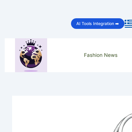
Skip
to
AI Tools Integration ➡️
content
Fashion News