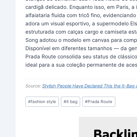
cardigã delicado. Enquanto isso, em Paris, a 
alfaiataria fluida com tricô fino, evidencian
adora um visual esportivo, a supermodelo El
estruturada com calças cargo e camiseta e
Song adotou o modelo em canvas para comple
Disponível em diferentes tamanhos — da gene
Prada Route consolida seu status de clássic
ideal para a sua coleção permanente de aces
Source:
Stylish People Have Declared This the It-Ba
Post
#
fashion style
#
it bag
#
Prada Route
Tags: