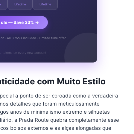
e
Lifetime
Lifetime
ndle — Save 33% →
n · All 3 tools included · Limited time offer
s tokens on every new account
ticidade com Muito Estilo
pecial a ponto de ser coroada como a verdadeira
 nos detalhes que foram meticulosamente
ngos anos de minimalismo extremo e silhuetas
diário, a Prada Route quebra completamente esse
nicos bolsos externos e as alças alongadas que