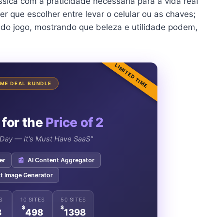
ssica com a praticidade necessária para a vida real
r que escolher entre levar o celular ou as chaves;
as do jogo, mostrando que beleza e utilidade podem,
LIMITED TIME
TIME DEAL BUNDLE
 for the
Price of 2
e Day — It's Must Have SaaS"
er
📰
AI Content Aggregator
t Image Generator
S
10 SITES
50 SITES
$
$
8
498
1398