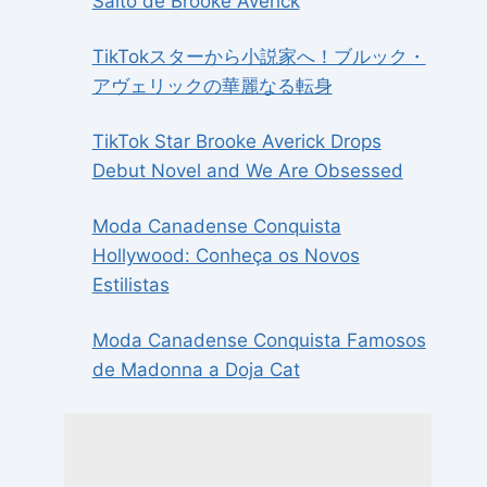
Salto de Brooke Averick
TikTokスターから小説家へ！ブルック・
アヴェリックの華麗なる転身
TikTok Star Brooke Averick Drops
Debut Novel and We Are Obsessed
Moda Canadense Conquista
Hollywood: Conheça os Novos
Estilistas
Moda Canadense Conquista Famosos
de Madonna a Doja Cat