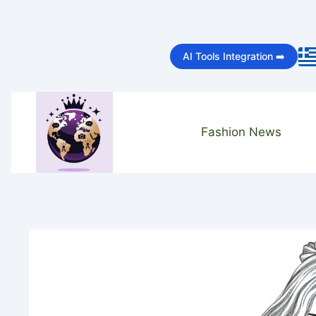
Skip
to
AI Tools Integration ➡️
content
Fashion News