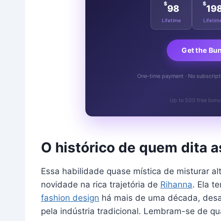
$
$
98
19
Lifetime
Lifetim
Get the Bu
One-time payment · No subscriptio
Up to 500 free bonu
O histórico de quem dita a
Essa habilidade quase mística de misturar al
novidade na rica trajetória de
Rihanna
. Ela t
fashion design
há mais de uma década, desa
pela indústria tradicional. Lembram-se de q