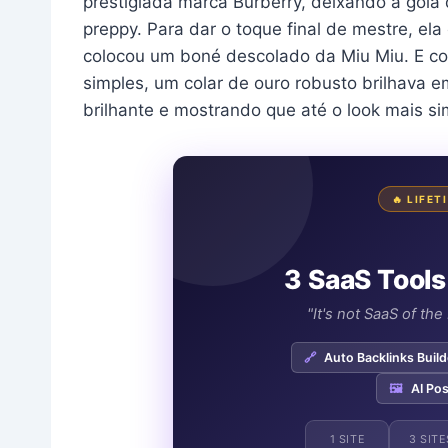
prestigiada marca Burberry, deixando a gola
preppy. Para dar o toque final de mestre, el
colocou um boné descolado da Miu Miu. E 
simples, um colar de ouro robusto brilhava e
brilhante e mostrando que até o look mais s
🔥 LIFE
3 SaaS Tools
"It's not SaaS of th
🔗
Auto Backlinks Build
🖼️
AI Pos
1 SITE
3 SITE