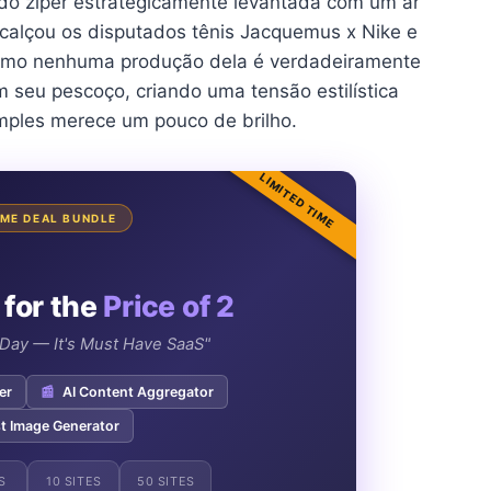
 do zíper estrategicamente levantada com um ar
a calçou os disputados tênis Jacquemus x Nike e
como nenhuma produção dela é verdadeiramente
m seu pescoço, criando uma tensão estilística
imples merece um pouco de brilho.
LIMITED TIME
TIME DEAL BUNDLE
 for the
Price of 2
e Day — It's Must Have SaaS"
er
📰
AI Content Aggregator
t Image Generator
S
10 SITES
50 SITES