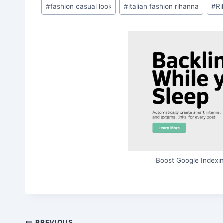
Post
#
fashion casual look
#
italian fashion rihanna
#
R
Tags:
Boost Google Indexin
PREVIOUS