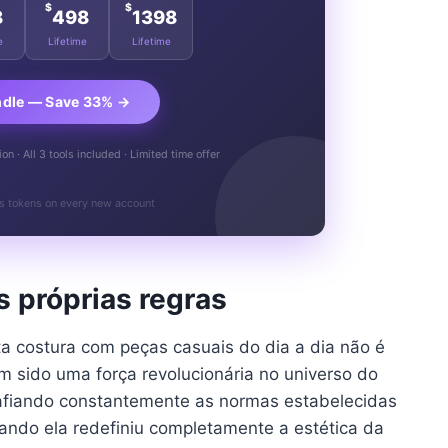
$
$
8
498
1398
e
Lifetime
Lifetime
ndle — Save 33% →
n · All 3 tools included · Limited time offer
s tokens on every new account
s próprias regras
ta costura com peças casuais do dia a dia não é
em sido uma força revolucionária no universo do
fiando constantemente as normas estabelecidas
uando ela redefiniu completamente a estética da