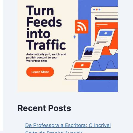
Recent Posts
De Professora a Escritora: O Incrível