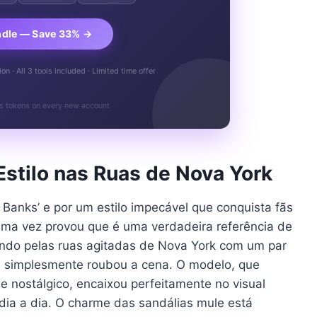
ndle — Save 33% →
n · All 3 tools included · Limited time offer
s tokens on every new account
Estilo nas Ruas de Nova York
Banks’ e por um estilo impecável que conquista fãs
 uma vez provou que é uma verdadeira referência de
eando pelas ruas agitadas de Nova York com um par
ue simplesmente roubou a cena. O modelo, que
 nostálgico, encaixou perfeitamente no visual
dia a dia. O charme das sandálias mule está