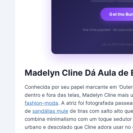
Get the Bu
One-time payment · No subscriptio
Up to 500 free bonu
Madelyn Cline Dá Aula de 
Conhecida por seu papel marcante em ‘Outer 
dentro e fora das telas, Madelyn Cline mais
fashion-moda
. A atriz foi fotografada pass
de
sandálias mule
de tiras com salto alto q
combina minimalismo com um toque sedutor e
urbano e descolado que Cline adora usar no 