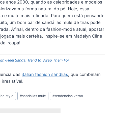
 dos anos 2000, quando as celebridades e modelos
lorizavam a forma natural do pé. Hoje, essa
na e muito mais refinada. Para quem está pensando
uito, um bom par de sandálias mule de tiras pode
rada. Afinal, dentro da fashion-moda atual, apostar
jogada mais certeira. Inspire-se em Madelyn Cline
rda-roupa!
 High-Heel Sandal Trend to Swap Them For
luência das
italian fashion sandlias
, que combinam
rresistível.
ion style
#
sandálias mule
#
tendencias verao