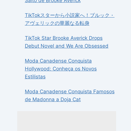
Salto de Brooke Averick
TikTokスターから小説家へ！ブルック・
アヴェリックの華麗なる転身
TikTok Star Brooke Averick Drops
Debut Novel and We Are Obsessed
Moda Canadense Conquista
Hollywood: Conheça os Novos
Estilistas
Moda Canadense Conquista Famosos
de Madonna a Doja Cat