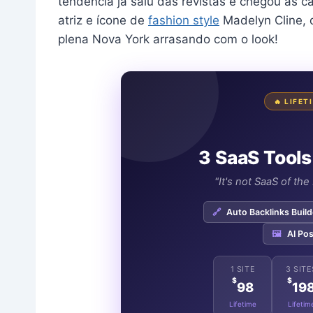
tendência já saiu das revistas e chegou às 
atriz e ícone de
fashion style
Madelyn Cline, q
plena Nova York arrasando com o look!
🔥 LIFE
3 SaaS Tools
"It's not SaaS of th
🔗
Auto Backlinks Build
🖼️
AI Pos
1 SITE
3 SITE
$
$
98
19
Lifetime
Lifetim