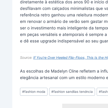
diretamente à estética dos anos 90 e início
desfilavam com calçados minimalistas que va
referência retro ganhou uma releitura moder
em renovar o armário de verão sem gastar m
ser o investimento mais inteligente da tempo
em peças versáteis e atemporais é sempre a 
e dê esse upgrade indispensável ao seu gua
Source:
If You’re Over Heeled Flip-Flops, This Is the
As escolhas de Madelyn Cline refletem a inf
elegância artesanal com um estilo moderno e i
Post
#
fashion moda
#
fashion sandlias tendncia
#
fash
Tags: