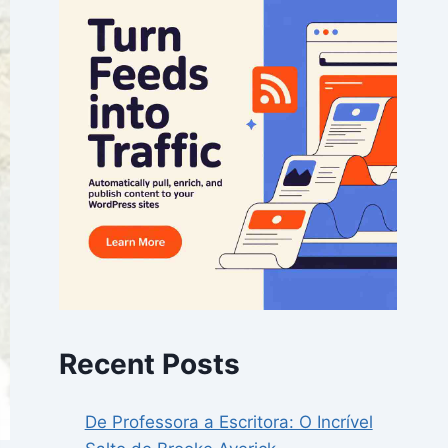
Recent Posts
De Professora a Escritora: O Incrível