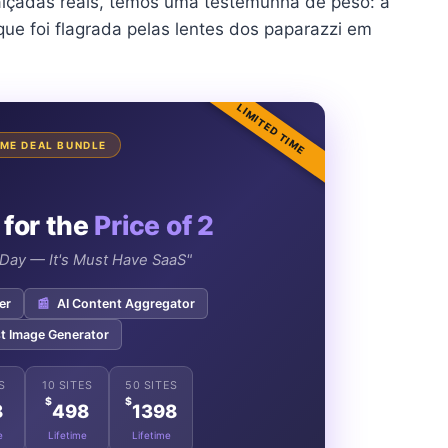
calçadas reais, temos uma testemunha de peso: a
ue foi flagrada pelas lentes dos paparazzi em
LIMITED TIME
TIME DEAL BUNDLE
 for the
Price of 2
e Day — It's Must Have SaaS"
er
📰
AI Content Aggregator
t Image Generator
S
10 SITES
50 SITES
$
$
8
498
1398
e
Lifetime
Lifetime