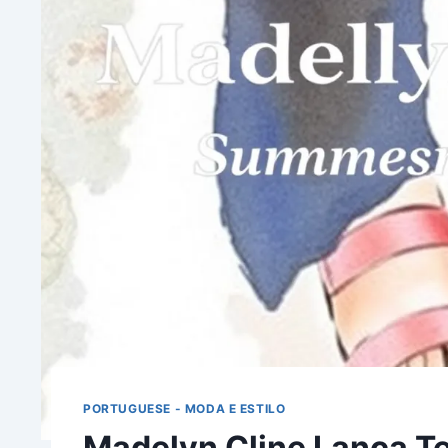
PORTUGUESE - MODA E ESTILO
Madelyn Cline Lança T