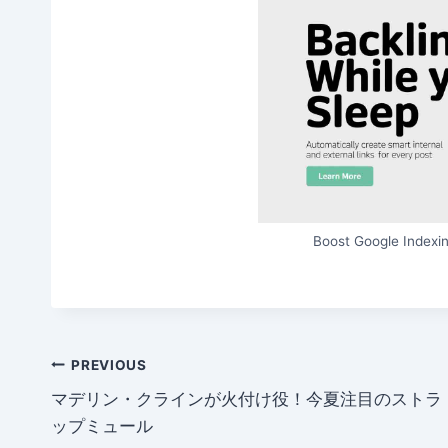
Boost Google Indexin
Post
PREVIOUS
マデリン・クラインが火付け役！今夏注目のストラ
navigation
ップミュール