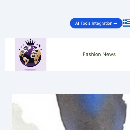
Skip
to
AI Tools Integration ➡️
content
Fashion News