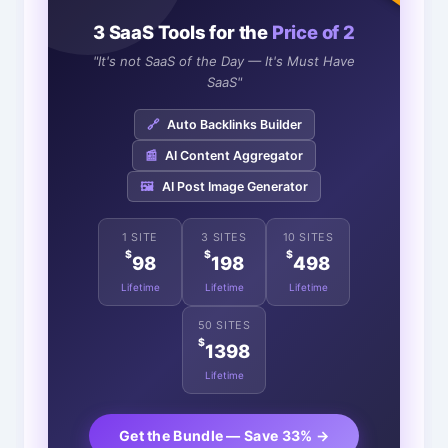
3 SaaS Tools for the
Price of 2
"It's not SaaS of the Day — It's Must Have
SaaS"
🔗
Auto Backlinks Builder
📰
AI Content Aggregator
🖼️
AI Post Image Generator
1 SITE
3 SITES
10 SITES
$
$
$
98
198
498
Lifetime
Lifetime
Lifetime
50 SITES
$
1398
Lifetime
Get the Bundle — Save 33% →