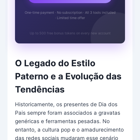
One-time payment · No subscription · All 3 tools included
· Limited time offer
Up to 500 free bonus tokens on every new account
O Legado do Estilo
Paterno e a Evolução das
Tendências
Historicamente, os presentes de Dia dos
Pais sempre foram associados a gravatas
genéricas e ferramentas pesadas. No
entanto, a cultura pop e o amadurecimento
das redes sociais mudaram esse cenário