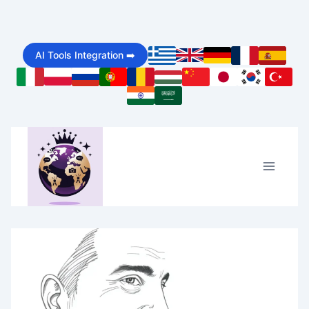
Skip
to
AI Tools Integration ➡️
content