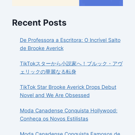
Recent Posts
De Professora a Escritora: O Incrível Salto
de Brooke Averick
TikTokスターから小説家へ！ブルック・アヴ
ェリックの華麗なる転身
TikTok Star Brooke Averick Drops Debut
Novel and We Are Obsessed
Moda Canadense Conquista Hollywood:
Conheça os Novos Estilistas
Moda Canadense Conquista Famosos de