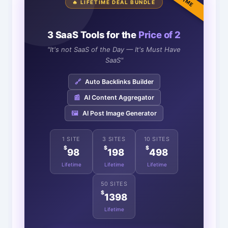
🔥 LIFETIME DEAL BUNDLE
3 SaaS Tools for the
Price of 2
"It's not SaaS of the Day — It's Must Have
SaaS"
🔗
Auto Backlinks Builder
📰
AI Content Aggregator
🖼️
AI Post Image Generator
1 SITE
3 SITES
10 SITES
$
$
$
98
198
498
Lifetime
Lifetime
Lifetime
50 SITES
$
1398
Lifetime