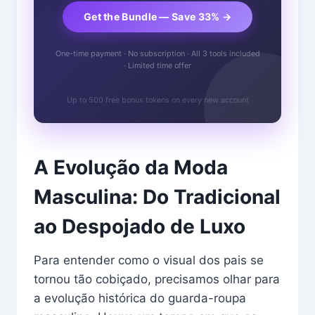
Get the Bundle — Save 33% →
One-time payment · No subscription · All 3 tools included
· Limited time offer
Up to 500 free bonus tokens on every new account
A Evolução da Moda
Masculina: Do Tradicional
ao Despojado de Luxo
Para entender como o visual dos pais se
tornou tão cobiçado, precisamos olhar para
a evolução histórica do guarda-roupa