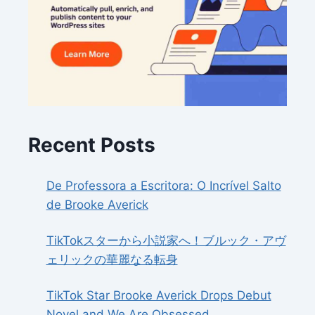
Recent Posts
De Professora a Escritora: O Incrível Salto
de Brooke Averick
TikTokスターから小説家へ！ブルック・アヴ
ェリックの華麗なる転身
TikTok Star Brooke Averick Drops Debut
Novel and We Are Obsessed