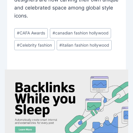
and celebrated space among global style
icons.
Post
#
CAFA Awards
#
canadian fashion hollywood
Tags:
#
Celebrity fashion
#
italian fashion hollywood