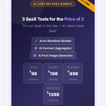
LIMITED TIME
🔥 LIFETIME DEAL BUNDLE
3 SaaS Tools for the
Price of 2
"It's not SaaS of the Day — It's Must Have
SaaS"
🔗
Auto Backlinks Builder
📰
AI Content Aggregator
🖼️
AI Post Image Generator
1 SITE
3 SITES
10 SITES
$
$
$
98
198
498
Lifetime
Lifetime
Lifetime
50 SITES
$
1398
Lifetime