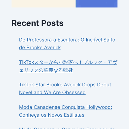
Recent Posts
De Professora a Escritora: O Incrível Salto
de Brooke Averick
TikTokスターから小説家へ！ブルック・アヴ
ェリックの華麗なる転身
TikTok Star Brooke Averick Drops Debut
Novel and We Are Obsessed
Moda Canadense Conquista Hollywood:
Conheça os Novos Estilistas