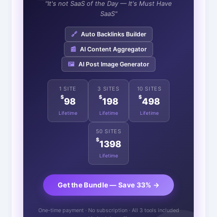
"It's not SaaS of the Day — It's Must Have
SaaS"
🔗
Auto Backlinks Builder
📰
AI Content Aggregator
🖼️
AI Post Image Generator
1 SITE
3 SITES
10 SITES
$
$
$
98
198
498
Lifetime
Lifetime
Lifetime
50 SITES
$
1398
Lifetime
Get the Bundle — Save 33% →
One-time payment · No subscription · All 3 tools included