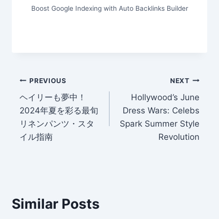
Boost Google Indexing with Auto Backlinks Builder
Post
PREVIOUS
NEXT
ヘイリーも夢中！
Hollywood’s June
navigation
2024年夏を彩る最旬
Dress Wars: Celebs
リネンパンツ・スタ
Spark Summer Style
イル指南
Revolution
Similar Posts