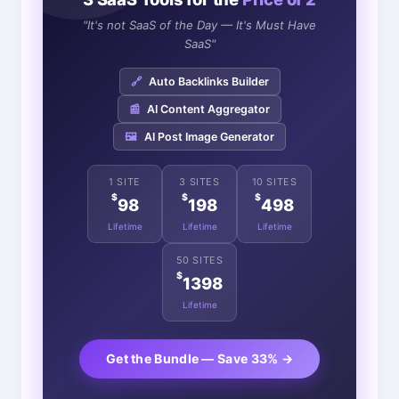
"It's not SaaS of the Day — It's Must Have
SaaS"
🔗
Auto Backlinks Builder
📰
AI Content Aggregator
🖼️
AI Post Image Generator
1 SITE
3 SITES
10 SITES
$
$
$
98
198
498
Lifetime
Lifetime
Lifetime
50 SITES
$
1398
Lifetime
Get the Bundle — Save 33% →