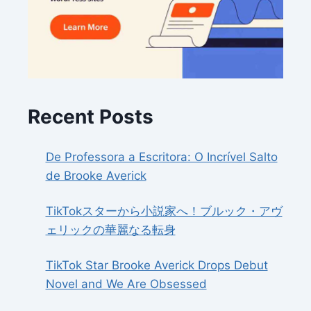
Recent Posts
De Professora a Escritora: O Incrível Salto
de Brooke Averick
TikTokスターから小説家へ！ブルック・アヴ
ェリックの華麗なる転身
TikTok Star Brooke Averick Drops Debut
Novel and We Are Obsessed