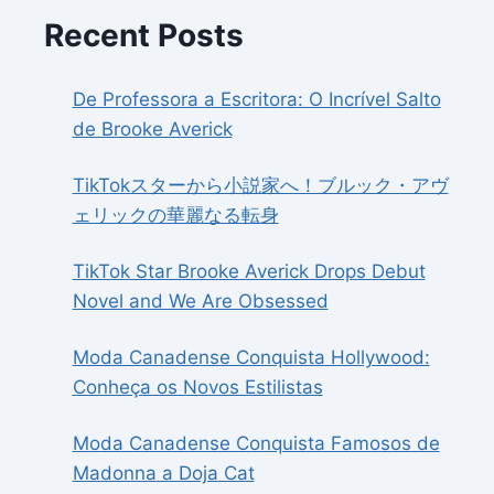
Recent Posts
De Professora a Escritora: O Incrível Salto
de Brooke Averick
TikTokスターから小説家へ！ブルック・アヴ
ェリックの華麗なる転身
TikTok Star Brooke Averick Drops Debut
Novel and We Are Obsessed
Moda Canadense Conquista Hollywood:
Conheça os Novos Estilistas
Moda Canadense Conquista Famosos de
Madonna a Doja Cat