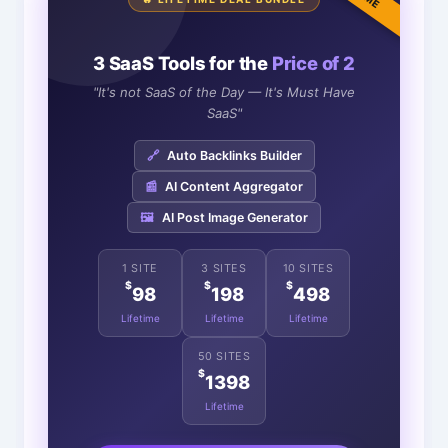
3 SaaS Tools for the
Price of 2
"It's not SaaS of the Day — It's Must Have
SaaS"
🔗
Auto Backlinks Builder
📰
AI Content Aggregator
🖼️
AI Post Image Generator
1 SITE
3 SITES
10 SITES
$
$
$
98
198
498
Lifetime
Lifetime
Lifetime
50 SITES
$
1398
Lifetime