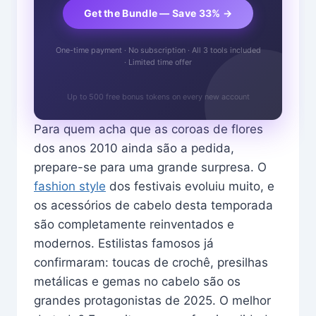
Get the Bundle — Save 33% →
One-time payment · No subscription · All 3 tools included
· Limited time offer
Up to 500 free bonus tokens on every new account
Para quem acha que as coroas de flores
dos anos 2010 ainda são a pedida,
prepare-se para uma grande surpresa. O
fashion style
dos festivais evoluiu muito, e
os acessórios de cabelo desta temporada
são completamente reinventados e
modernos. Estilistas famosos já
confirmaram: toucas de crochê, presilhas
metálicas e gemas no cabelo são os
grandes protagonistas de 2025. O melhor