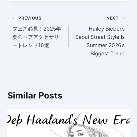
Post
PREVIOUS
NEXT
フェス必見！2025年
Hailey Bieber’s
navigation
夏のヘアアクセサリ
Seoul Street Style Is
ートレンド16選
Summer 2026’s
Biggest Trend
Similar Posts