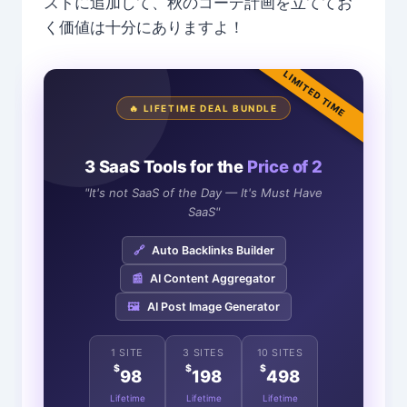
ストに追加して、秋のコーデ計画を立ててお
く価値は十分にありますよ！
LIMITED TIME
🔥 LIFETIME DEAL BUNDLE
3 SaaS Tools for the
Price of 2
"It's not SaaS of the Day — It's Must Have
SaaS"
🔗
Auto Backlinks Builder
📰
AI Content Aggregator
🖼️
AI Post Image Generator
1 SITE
3 SITES
10 SITES
$
$
$
98
198
498
Lifetime
Lifetime
Lifetime