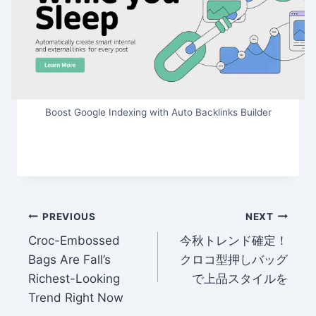
Boost Google Indexing with Auto Backlinks Builder
Post
PREVIOUS
NEXT
Croc-Embossed
今秋トレンド確定！
navigation
Bags Are Fall’s
クロコ型押しバッグ
Richest-Looking
で上品スタイルを
Trend Right Now