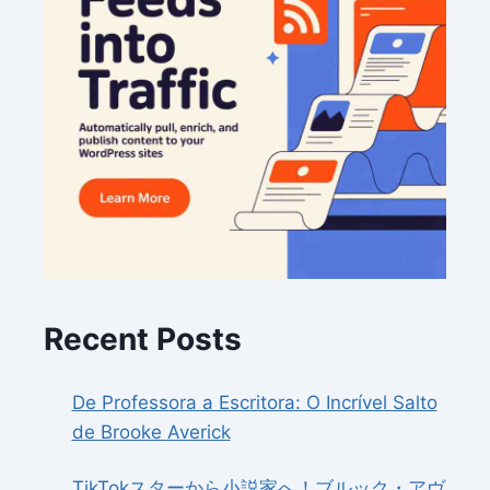
Recent Posts
De Professora a Escritora: O Incrível Salto
de Brooke Averick
TikTokスターから小説家へ！ブルック・アヴ