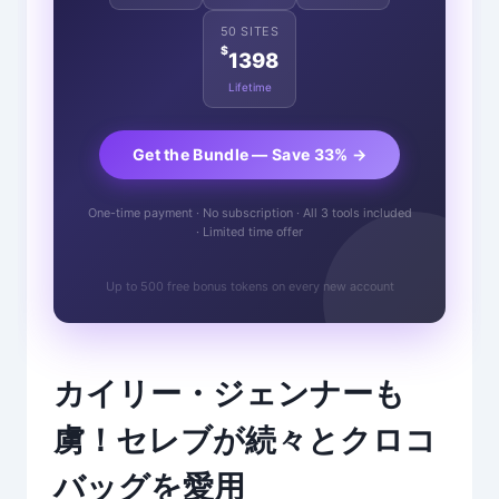
50 SITES
$
1398
Lifetime
Get the Bundle — Save 33% →
One-time payment · No subscription · All 3 tools included
· Limited time offer
Up to 500 free bonus tokens on every new account
カイリー・ジェンナーも
虜！セレブが続々とクロコ
バッグを愛用