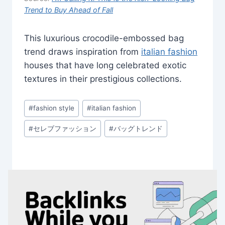
Trend to Buy Ahead of Fall
This luxurious crocodile-embossed bag
trend draws inspiration from
italian fashion
houses that have long celebrated exotic
textures in their prestigious collections.
Post
#
fashion style
#
italian fashion
Tags:
#
セレブファッション
#
バッグトレンド