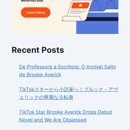
Recent Posts
De Professora a Escritora: O Incrível Salto
de Brooke Averick
TikTokスターから小説家へ！ブルック・アヴ
ェリックの華麗なる転身
TikTok Star Brooke Averick Drops Debut
Novel and We Are Obsessed