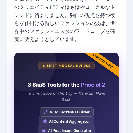
のクリエイティビティはもはやローカルなト
レンドに留まりません。独自の視点を持つ彼
らが仕掛ける新しいファッションの波は、世
界中のファッショニスタのワードローブを確
実に変えようとしています。
LIMITED TIME
🔥 LIFETIME DEAL BUNDLE
3 SaaS Tools for the
Price of 2
"It's not SaaS of the Day — It's Must Have
SaaS"
🔗
Auto Backlinks Builder
📰
AI Content Aggregator
🖼️
AI Post Image Generator