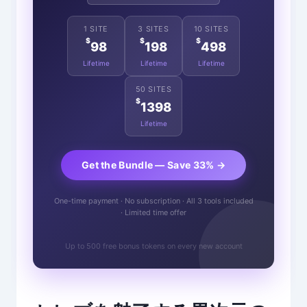
1 SITE
3 SITES
10 SITES
$
$
$
98
198
498
Lifetime
Lifetime
Lifetime
50 SITES
$
1398
Lifetime
Get the Bundle — Save 33% →
One-time payment · No subscription · All 3 tools included
· Limited time offer
Up to 500 free bonus tokens on every new account