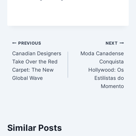
Post
PREVIOUS
NEXT
Canadian Designers
Moda Canadense
navigation
Take Over the Red
Conquista
Carpet: The New
Hollywood: Os
Global Wave
Estilistas do
Momento
Similar Posts