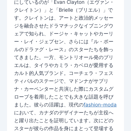
にしているのが「Evan Clayton（エヴァン・
クレイトン）」と「Brielle（ブリエル）」で
す。クレイトンは、アートと政治的メッセー
ジを融合させたドラマチックなイブニングウ
ェアで知られ、ドージャ・キャットやカーリ
ー・レイ・ジェプセン、さらには『ル・ポー
ルのドラァグ・レース』のスターたちを飾っ
てきました。一方、モントリオール発のブリ
エルは、タイラやカミラ・カベロが愛用する
カルト的人気ブランド。コーチェラ・フェス
ティバルのステージで、マドンナがサブリ
ナ・カーペンターと共演した際にカスタムグ
ローブを着用したことでも大きな話題を呼び
ました。彼らの活躍は、現代の
fashion-moda
において、カナダのデザイナーたちが主役へ
と躍り出たことを証明しています。次にどの
スターが彼らの作品を身にまとって登場する