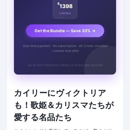
$
1398
Lifetime
Get the Bundle — Save 33% →
One-time payment · No subscription · All 3 tools included
· Limited time offer
Up to 500 free bonus tokens on every new account
カイリーにヴィクトリア
も！歌姫＆カリスマたちが
愛する名品たち