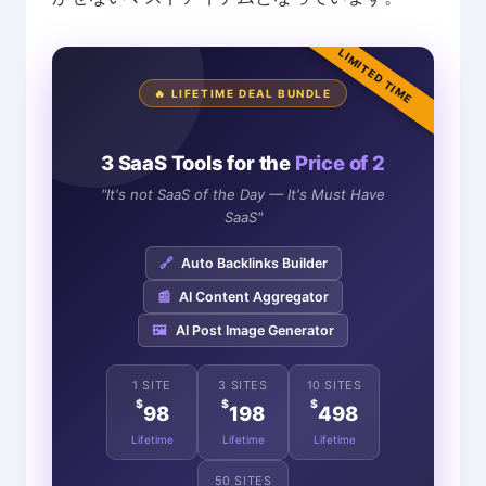
LIMITED TIME
🔥 LIFETIME DEAL BUNDLE
3 SaaS Tools for the
Price of 2
"It's not SaaS of the Day — It's Must Have
SaaS"
🔗
Auto Backlinks Builder
📰
AI Content Aggregator
🖼️
AI Post Image Generator
1 SITE
3 SITES
10 SITES
$
$
$
98
198
498
Lifetime
Lifetime
Lifetime
50 SITES