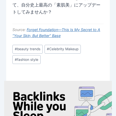
て、自分史上最高の「素肌美」にアップデー
トしてみませんか？
Source:
Forget Foundation—This Is My Secret to A
“Your Skin, But Better” Base
Post
#
beauty trends
#
Celebrity Makeup
Tags:
#
fashion style