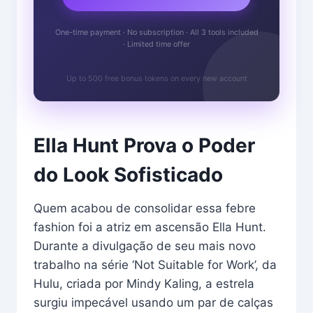
One-time payment · No subscription · All 3 tools included
· Limited time offer
Up to 500 free bonus tokens on every new account
Ella Hunt Prova o Poder
do Look Sofisticado
Quem acabou de consolidar essa febre
fashion foi a atriz em ascensão Ella Hunt.
Durante a divulgação de seu mais novo
trabalho na série ‘Not Suitable for Work’, da
Hulu, criada por Mindy Kaling, a estrela
surgiu impecável usando um par de calças