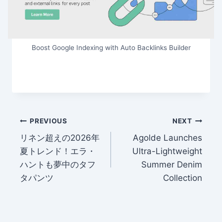
Boost Google Indexing with Auto Backlinks Builder
Post
PREVIOUS
NEXT
リネン超えの2026年
Agolde Launches
navigation
夏トレンド！エラ・
Ultra-Lightweight
ハントも夢中のタフ
Summer Denim
タパンツ
Collection