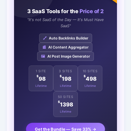
3 SaaS Tools for the
Price of 2
"It's not SaaS of the Day — It's Must Have
SaaS"
🔗
Auto Backlinks Builder
📰
AI Content Aggregator
🖼️
AI Post Image Generator
1 SITE
3 SITES
10 SITES
$
$
$
98
198
498
Lifetime
Lifetime
Lifetime
50 SITES
$
1398
Lifetime
Get the Bundle — Save 33% →