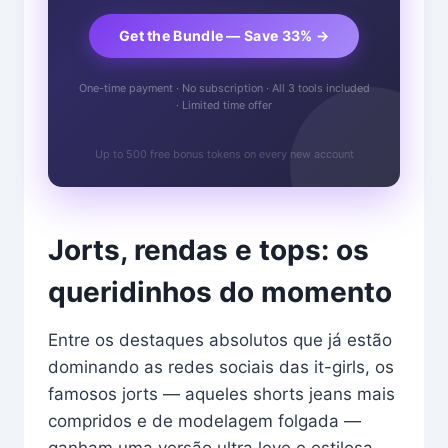
Get the Bundle — Save 33% →
One-time payment · No subscription · All 3 tools included
· Limited time offer
Up to 500 free bonus tokens on every new account
Jorts, rendas e tops: os
queridinhos do momento
Entre os destaques absolutos que já estão
dominando as redes sociais das it-girls, os
famosos jorts — aqueles shorts jeans mais
compridos e de modelagem folgada —
ganham uma versão ultra leve e estilosa,