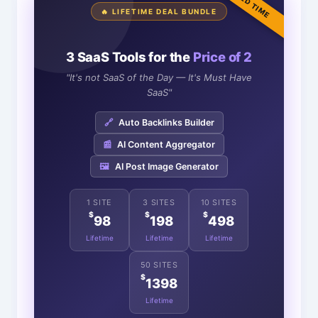
LIMITED TIME
🔥 LIFETIME DEAL BUNDLE
3 SaaS Tools for the
Price of 2
"It's not SaaS of the Day — It's Must Have
SaaS"
🔗
Auto Backlinks Builder
📰
AI Content Aggregator
🖼️
AI Post Image Generator
1 SITE
3 SITES
10 SITES
$
$
$
98
198
498
Lifetime
Lifetime
Lifetime
50 SITES
$
1398
Lifetime