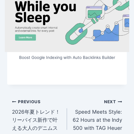
Boost Google Indexing with Auto Backlinks Builder
Post
PREVIOUS
NEXT
2026年夏トレンド！
Speed Meets Style:
navigation
リーバイス新作で叶
62 Hours at the Indy
える大人のデニムス
500 with TAG Heuer