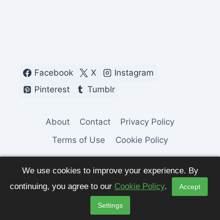
Facebook
X
Instagram
Pinterest
Tumblr
About
Contact
Privacy Policy
Terms of Use
Cookie Policy
We use cookies to improve your experience. By
continuing, you agree to our
Cookie Policy
.
Accept
© 2026 Fashion Pulse Trends. All Rights
Settings
Reserved.