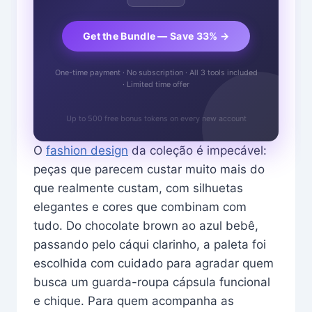
Get the Bundle — Save 33% →
One-time payment · No subscription · All 3 tools included
· Limited time offer
Up to 500 free bonus tokens on every new account
O
fashion design
da coleção é impecável:
peças que parecem custar muito mais do
que realmente custam, com silhuetas
elegantes e cores que combinam com
tudo. Do chocolate brown ao azul bebê,
passando pelo cáqui clarinho, a paleta foi
escolhida com cuidado para agradar quem
busca um guarda-roupa cápsula funcional
e chique. Para quem acompanha as