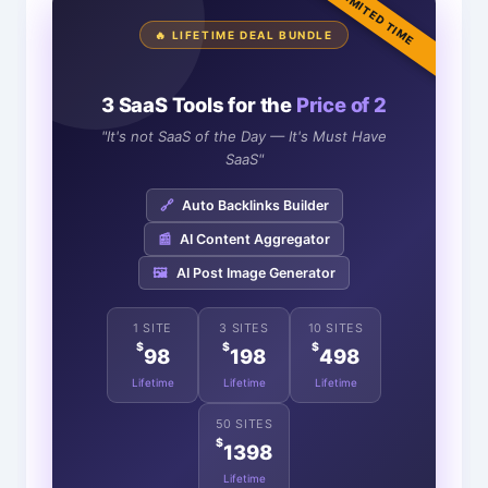
LIMITED TIME
🔥 LIFETIME DEAL BUNDLE
3 SaaS Tools for the
Price of 2
"It's not SaaS of the Day — It's Must Have
SaaS"
🔗
Auto Backlinks Builder
📰
AI Content Aggregator
🖼️
AI Post Image Generator
1 SITE
3 SITES
10 SITES
$
$
$
98
198
498
Lifetime
Lifetime
Lifetime
50 SITES
$
1398
Lifetime