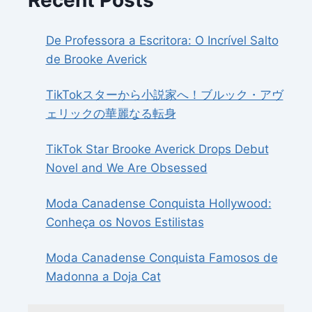
Recent Posts
De Professora a Escritora: O Incrível Salto
de Brooke Averick
TikTokスターから小説家へ！ブルック・アヴ
ェリックの華麗なる転身
TikTok Star Brooke Averick Drops Debut
Novel and We Are Obsessed
Moda Canadense Conquista Hollywood:
Conheça os Novos Estilistas
Moda Canadense Conquista Famosos de
Madonna a Doja Cat