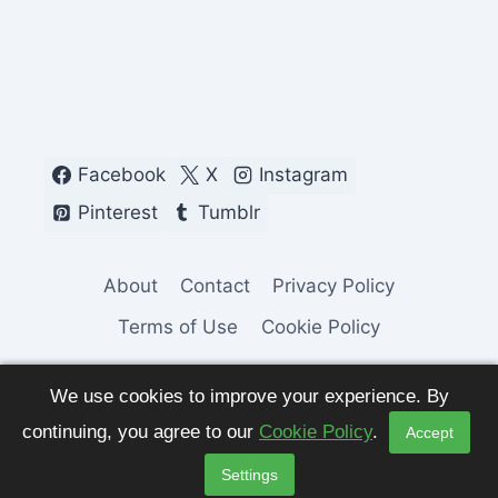
Facebook
X
Instagram
Pinterest
Tumblr
About
Contact
Privacy Policy
Terms of Use
Cookie Policy
We use cookies to improve your experience. By
continuing, you agree to our
Cookie Policy
.
Accept
© 2026 Fashion Pulse Trends. All Rights
Settings
Reserved.