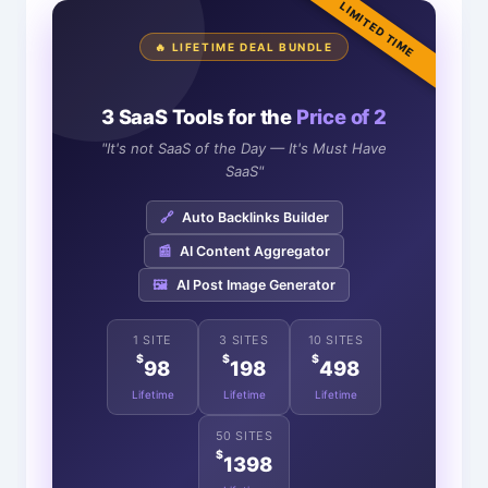
LIMITED TIME
🔥 LIFETIME DEAL BUNDLE
3 SaaS Tools for the
Price of 2
"It's not SaaS of the Day — It's Must Have
SaaS"
🔗
Auto Backlinks Builder
📰
AI Content Aggregator
🖼️
AI Post Image Generator
1 SITE
3 SITES
10 SITES
$
$
$
98
198
498
Lifetime
Lifetime
Lifetime
50 SITES
$
1398