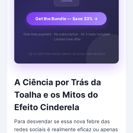
Lifetime
Get the Bundle — Save 33% →
One-time payment · No subscription · All 3 tools included
· Limited time offer
Up to 500 free bonus tokens on every new account
A Ciência por Trás da
Toalha e os Mitos do
Efeito Cinderela
Para desvendar se essa nova febre das
redes sociais é realmente eficaz ou apenas