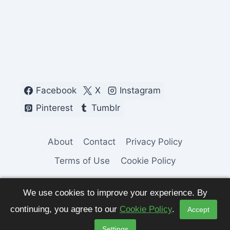
Facebook
X
Instagram
Pinterest
Tumblr
About
Contact
Privacy Policy
Terms of Use
Cookie Policy
We use cookies to improve your experience. By
continuing, you agree to our
Cookie Policy
.
Accept
© 2026 Fashion Pulse Trends. All Rights
Settings