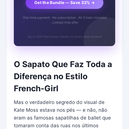
Get the Bundle — Save 33% →
One-time payment · No subscription · All 3 tools included
· Limited time offer
Up to 500 free bonus tokens on every new account
O Sapato Que Faz Toda a
Diferença no Estilo
French-Girl
Mas o verdadeiro segredo do visual de
Kate Moss estava nos pés — e não, não
eram as famosas sapatilhas de ballet que
tomaram conta das ruas nos últimos