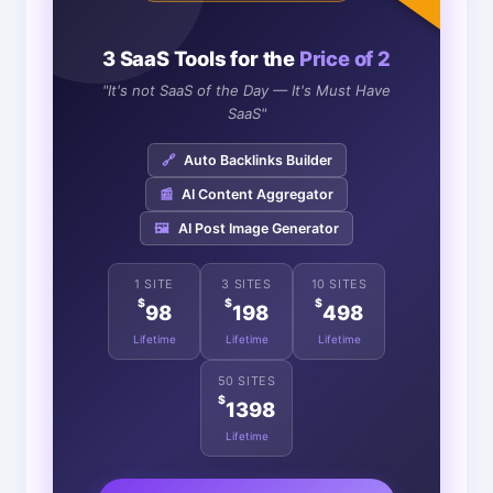
3 SaaS Tools for the
Price of 2
"It's not SaaS of the Day — It's Must Have
SaaS"
🔗
Auto Backlinks Builder
📰
AI Content Aggregator
🖼️
AI Post Image Generator
1 SITE
3 SITES
10 SITES
$
$
$
98
198
498
Lifetime
Lifetime
Lifetime
50 SITES
$
1398
Lifetime