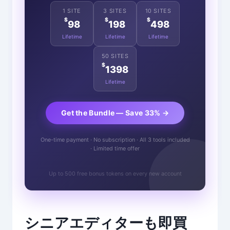
1 SITE
3 SITES
10 SITES
$
$
$
98
198
498
Lifetime
Lifetime
Lifetime
50 SITES
$
1398
Lifetime
Get the Bundle — Save 33% →
One-time payment · No subscription · All 3 tools included
· Limited time offer
Up to 500 free bonus tokens on every new account
シニアエディターも即買