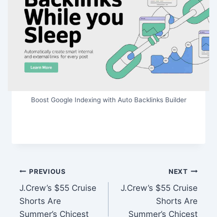
Boost Google Indexing with Auto Backlinks Builder
Post
PREVIOUS
NEXT
J.Crew’s $55 Cruise
J.Crew’s $55 Cruise
navigation
Shorts Are
Shorts Are
Summer’s Chicest
Summer’s Chicest