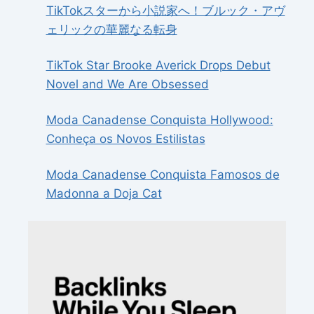
TikTokスターから小説家へ！ブルック・アヴ
ェリックの華麗なる転身
TikTok Star Brooke Averick Drops Debut
Novel and We Are Obsessed
Moda Canadense Conquista Hollywood:
Conheça os Novos Estilistas
Moda Canadense Conquista Famosos de
Madonna a Doja Cat