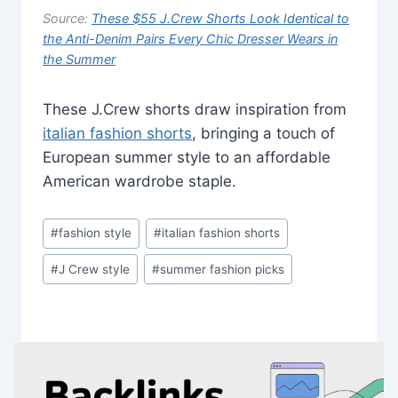
Source:
These $55 J.Crew Shorts Look Identical to
the Anti-Denim Pairs Every Chic Dresser Wears in
the Summer
These J.Crew shorts draw inspiration from
italian fashion shorts
, bringing a touch of
European summer style to an affordable
American wardrobe staple.
Post
#
fashion style
#
italian fashion shorts
Tags:
#
J Crew style
#
summer fashion picks