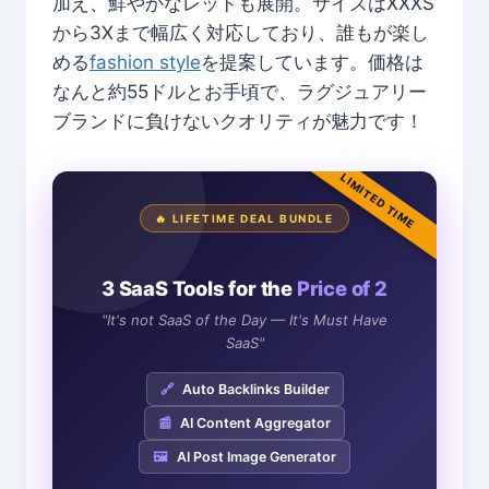
加え、鮮やかなレッドも展開。サイズはXXXS
から3Xまで幅広く対応しており、誰もが楽し
める
fashion style
を提案しています。価格は
なんと約55ドルとお手頃で、ラグジュアリー
ブランドに負けないクオリティが魅力です！
LIMITED TIME
🔥 LIFETIME DEAL BUNDLE
3 SaaS Tools for the
Price of 2
"It's not SaaS of the Day — It's Must Have
SaaS"
🔗
Auto Backlinks Builder
📰
AI Content Aggregator
🖼️
AI Post Image Generator