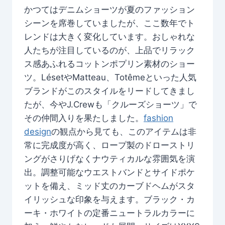
かつてはデニムショーツが夏のファッション
シーンを席巻していましたが、ここ数年でト
レンドは大きく変化しています。おしゃれな
人たちが注目しているのが、上品でリラック
ス感あふれるコットンポプリン素材のショー
ツ。LésetやMatteau、Totêmeといった人気
ブランドがこのスタイルをリードしてきまし
たが、今やJ.Crewも「クルーズショーツ」で
その仲間入りを果たしました。
fashion
design
の観点から見ても、このアイテムは非
常に完成度が高く、ロープ製のドローストリ
ングがさりげなくナウティカルな雰囲気を演
出。調整可能なウエストバンドとサイドポケ
ットを備え、ミッド丈のカーブドヘムがスタ
イリッシュな印象を与えます。ブラック・カ
ーキ・ホワイトの定番ニュートラルカラーに