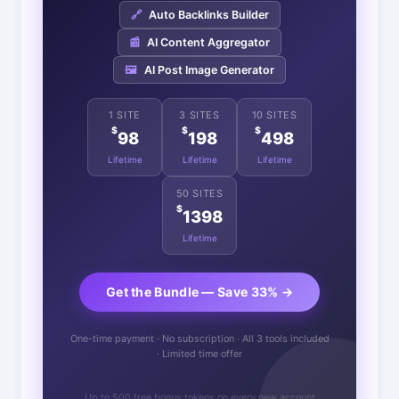
🔗
Auto Backlinks Builder
📰
AI Content Aggregator
🖼️
AI Post Image Generator
1 SITE
3 SITES
10 SITES
$
$
$
98
198
498
Lifetime
Lifetime
Lifetime
50 SITES
$
1398
Lifetime
Get the Bundle — Save 33% →
One-time payment · No subscription · All 3 tools included
· Limited time offer
Up to 500 free bonus tokens on every new account