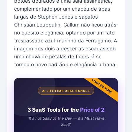
botões dourados e uma saia assimétrica,
complementado por um chapéu de abas
largas de Stephen Jones e sapatos
Christian Louboutin. Callum não ficou atrás
no quesito elegância, optando por um fato
trespassado azul-marinho da Ferragamo. A
imagem dos dois a descer as escadas sob
uma chuva de pétalas de flores já se
tornou o novo padrão de elegância urbana.
LIMITED TIME
🔥 LIFETIME DEAL BUNDLE
3 SaaS Tools for the
Price of 2
"It's not SaaS of the Day — It's Must Have
SaaS"