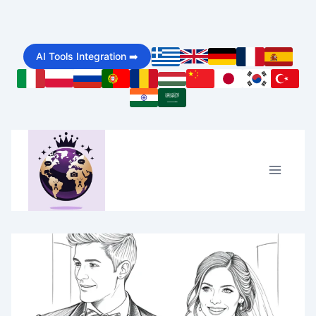
Skip
to
AI Tools Integration ➡️
content