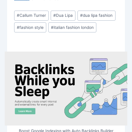
Post
#
Callum Turner
#
Dua Lipa
#
dua lipa fashion
Tags:
#
fashion style
#
italian fashion london
Boost Google Indexing with Auto Backlinks Builder