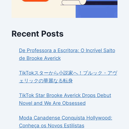
Recent Posts
De Professora a Escritora: O Incrível Salto
de Brooke Averick
TikTokスターから小説家へ！ブルック・アヴ
ェリックの華麗なる転身
TikTok Star Brooke Averick Drops Debut
Novel and We Are Obsessed
Moda Canadense Conquista Hollywood:
Conheça os Novos Estilistas