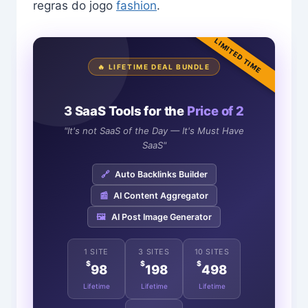
regras do jogo
fashion
.
LIMITED TIME
🔥 LIFETIME DEAL BUNDLE
3 SaaS Tools for the
Price of 2
"It's not SaaS of the Day — It's Must Have
SaaS"
🔗
Auto Backlinks Builder
📰
AI Content Aggregator
🖼️
AI Post Image Generator
1 SITE
3 SITES
10 SITES
$
$
$
98
198
498
Lifetime
Lifetime
Lifetime