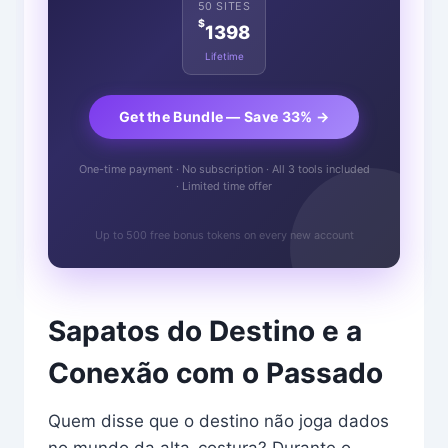
50 SITES
$
1398
Lifetime
Get the Bundle — Save 33% →
One-time payment · No subscription · All 3 tools included
· Limited time offer
Up to 500 free bonus tokens on every new account
Sapatos do Destino e a
Conexão com o Passado
Quem disse que o destino não joga dados
no mundo da alta-costura? Durante o