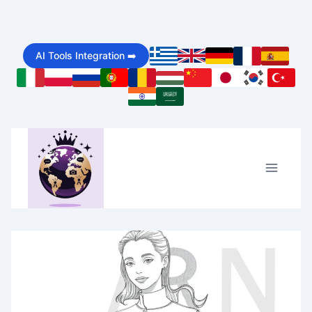
Skip
to
AI Tools Integration ➡️
content