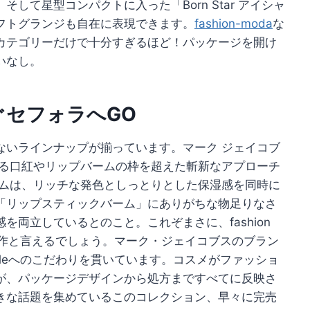
して星型コンパクトに入った「Born Star アイシャ
フトグランジも自在に表現できます。
fashion-moda
な
カテゴリーだけで十分すぎるほど！パッケージを開け
いなし。
ぐセフォラへGO
ないラインナップが揃っています。マーク ジェイコブ
なる口紅やリップバームの枠を超えた斬新なアプローチ
ームは、リッチな発色としっとりとした保湿感を同時に
「リップスティックバーム」にありがちな物足りなさ
両立しているとのこと。これぞまさに、fashion
だ傑作と言えるでしょう。マーク・ジェイコブスのブラン
styleへのこだわりを貫いています。コスメがファッショ
が、パッケージデザインから処方まですべてに反映さ
きな話題を集めているこのコレクション、早々に完売