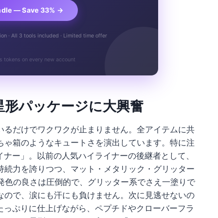
ndle — Save 33% →
n · All 3 tools included · Limited time offer
s tokens on every new account
星形パッケージに大興奮
いるだけでワクワクが止まりません。全アイテムに共
ちゃ箱のようなキュートさを演出しています。特に注
 アイライナー」。以前の人気ハイライナーの後継者として、
持続力を誇りつつ、マット・メタリック・グリッター
。発色の良さは圧倒的で、グリッター系でさえ一塗りで
なので、涙にも汗にも負けません。次に見逃せないの
ームたっぷりに仕上げながら、ペプチドやクローバーフラ