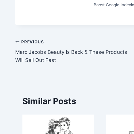
Boost Google Indexin
Post
PREVIOUS
Marc Jacobs Beauty Is Back & These Products
navigation
Will Sell Out Fast
Similar Posts