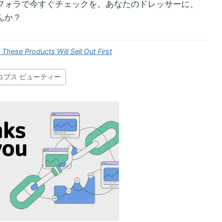
フォラで今すぐチェックを。あなたのドレッサーに、
んか？
hese Products Will Sell Out First
コブス ビューティー