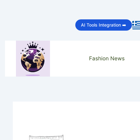
Skip
to
AI Tools Integration ➡️
content
Fashion News