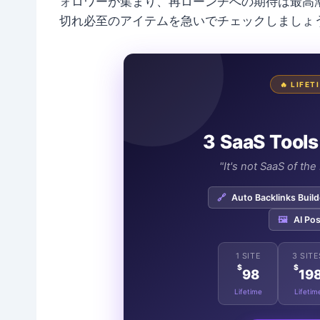
ォロワーが集まり、再ローンチへの期待は最高
切れ必至のアイテムを急いでチェックしましょ
🔥 LIFE
3 SaaS Tools
"It's not SaaS of th
🔗
Auto Backlinks Build
🖼️
AI Pos
1 SITE
3 SITE
$
$
98
19
Lifetime
Lifetim