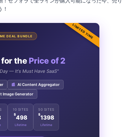
潮！セフォラで全ラインが購入可能になった今、売り
う！
LIMITED TIME
TIME DEAL BUNDLE
 for the
Price of 2
e Day — It's Must Have SaaS"
er
📰
AI Content Aggregator
t Image Generator
S
10 SITES
50 SITES
$
$
8
498
1398
e
Lifetime
Lifetime