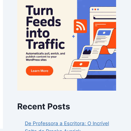
Recent Posts
De Professora a Escritora: O Incrível