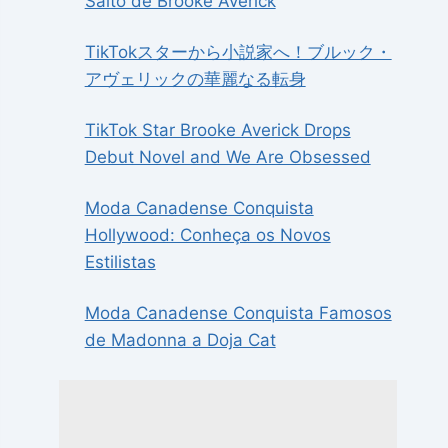
Salto de Brooke Averick
TikTokスターから小説家へ！ブルック・
アヴェリックの華麗なる転身
TikTok Star Brooke Averick Drops
Debut Novel and We Are Obsessed
Moda Canadense Conquista
Hollywood: Conheça os Novos
Estilistas
Moda Canadense Conquista Famosos
de Madonna a Doja Cat