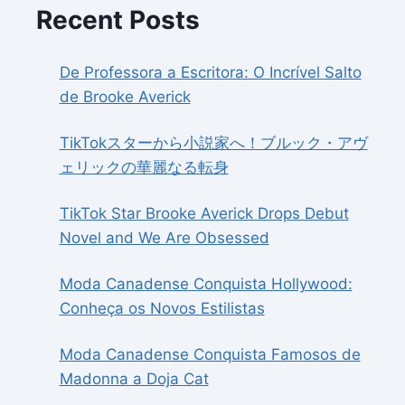
Recent Posts
De Professora a Escritora: O Incrível Salto
de Brooke Averick
TikTokスターから小説家へ！ブルック・アヴ
ェリックの華麗なる転身
TikTok Star Brooke Averick Drops Debut
Novel and We Are Obsessed
Moda Canadense Conquista Hollywood:
Conheça os Novos Estilistas
Moda Canadense Conquista Famosos de
Madonna a Doja Cat