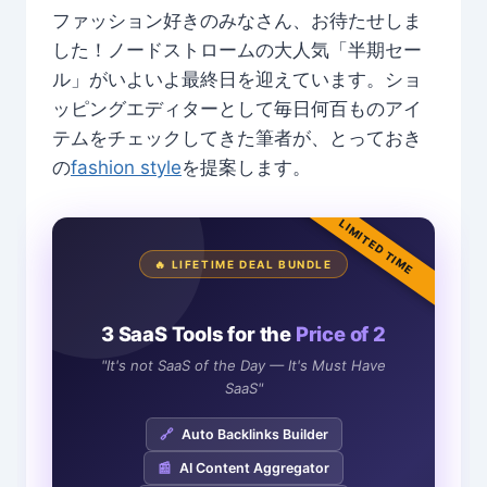
ファッション好きのみなさん、お待たせしま
した！ノードストロームの大人気「半期セー
ル」がいよいよ最終日を迎えています。ショ
ッピングエディターとして毎日何百ものアイ
テムをチェックしてきた筆者が、とっておき
の
fashion style
を提案します。
LIMITED TIME
🔥 LIFETIME DEAL BUNDLE
3 SaaS Tools for the
Price of 2
"It's not SaaS of the Day — It's Must Have
SaaS"
🔗
Auto Backlinks Builder
📰
AI Content Aggregator