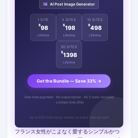
🖼️
AI Post Image Generator
1 SITE
3 SITES
10 SITES
$
$
$
98
198
498
Lifetime
Lifetime
Lifetime
50 SITES
$
1398
Lifetime
Get the Bundle — Save 33% →
One-time payment · No subscription · All 3 tools included
· Limited time offer
Up to 500 free bonus tokens on every new account
フランス女性がこよなく愛するシンプルかつ