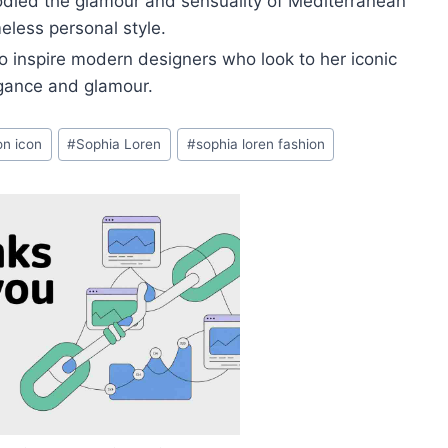
ied the glamour and sensuality of Mediterranean
eless personal style.
o inspire modern designers who look to her iconic
egance and glamour.
ion icon
#
Sophia Loren
#
sophia loren fashion