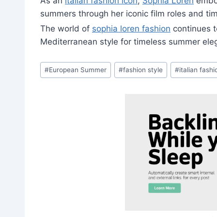
As an
italian fashion icon
,
Sophia Loren
embod
summers through her iconic film roles and tim
The world of
sophia loren fashion
continues t
Mediterranean style for timeless summer el
Post
#
European Summer
#
fashion style
#
italian fash
Tags: