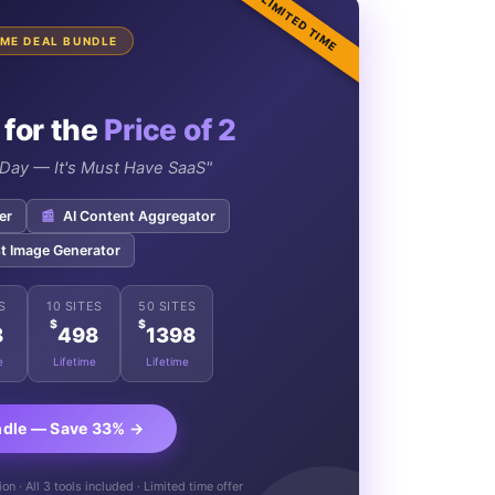
LIMITED TIME
TIME DEAL BUNDLE
 for the
Price of 2
e Day — It's Must Have SaaS"
er
📰
AI Content Aggregator
t Image Generator
S
10 SITES
50 SITES
$
$
8
498
1398
e
Lifetime
Lifetime
ndle — Save 33% →
n · All 3 tools included · Limited time offer