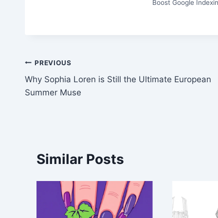
Boost Google Indexin
Post
PREVIOUS
Why Sophia Loren is Still the Ultimate European
navigation
Summer Muse
Similar Posts