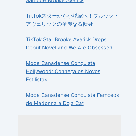
Salto de Brooke Averick
TikTokスターから小説家へ！ブルック・
アヴェリックの華麗なる転身
TikTok Star Brooke Averick Drops
Debut Novel and We Are Obsessed
Moda Canadense Conquista
Hollywood: Conheça os Novos
Estilistas
Moda Canadense Conquista Famosos
de Madonna a Doja Cat