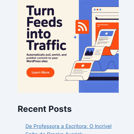
Recent Posts
De Professora a Escritora: O Incrível