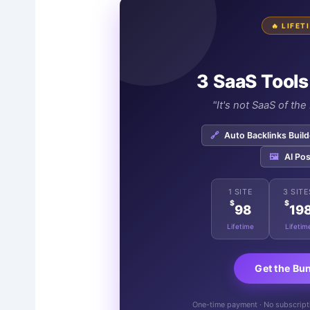
🔥 LIFE
3 SaaS Tools
"It's not SaaS of th
🔗
Auto Backlinks Build
🖼️
AI Pos
1 SITE
3 SITE
$
$
98
19
Lifetime
Lifetim
Get the Bu
One-time payment · No subscriptio