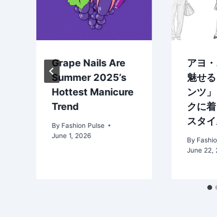
Grape Nails Are
アヨ・
Summer 2025’s
魅せる
Hottest Manicure
ンツ」
Trend
クに着
スタイ
By
Fashion Pulse
June 1, 2026
By
Fashio
June 22,