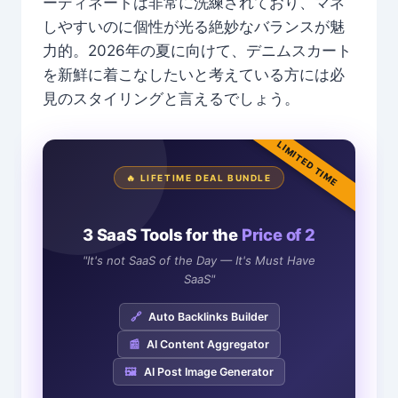
ーディネートは非常に洗練されており、マネ
しやすいのに個性が光る絶妙なバランスが魅
力的。2026年の夏に向けて、デニムスカート
を新鮮に着こなしたいと考えている方には必
見のスタイリングと言えるでしょう。
LIMITED TIME
🔥 LIFETIME DEAL BUNDLE
3 SaaS Tools for the
Price of 2
"It's not SaaS of the Day — It's Must Have
SaaS"
🔗
Auto Backlinks Builder
📰
AI Content Aggregator
🖼️
AI Post Image Generator