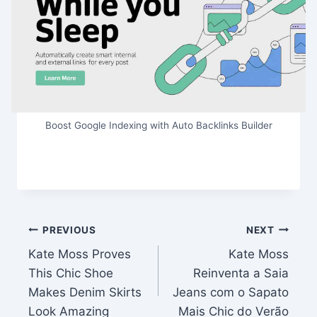
Boost Google Indexing with Auto Backlinks Builder
Post
PREVIOUS
NEXT
Kate Moss Proves
Kate Moss
navigation
This Chic Shoe
Reinventa a Saia
Makes Denim Skirts
Jeans com o Sapato
Look Amazing
Mais Chic do Verão