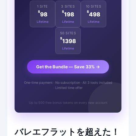
1 SITE
3 SITES
10 SITES
$
$
$
98
198
498
Lifetime
Lifetime
Lifetime
50 SITES
$
1398
Lifetime
Get the Bundle — Save 33% →
One-time payment · No subscription · All 3 tools included
· Limited time offer
Up to 500 free bonus tokens on every new account
バレエフラットを超えた！