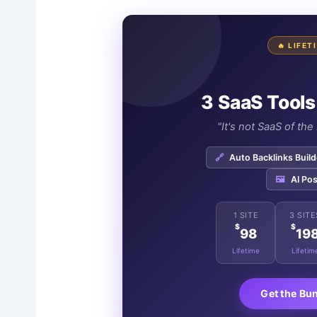
🔥 LIFE
3 SaaS Tools
"It's not SaaS of th
🔗
Auto Backlinks Build
🖼️
AI Pos
1 SITE
3 SITE
$
$
98
19
Lifetime
Lifetim
Get the Bu