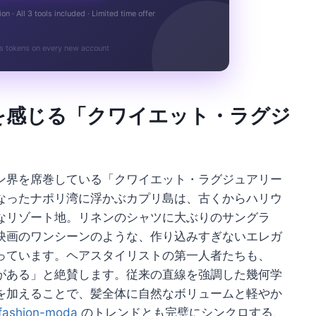
n · All 3 tools included · Limited time offer
s tokens on every new account
を感じる「クワイエット・ラグジ
ン界を席巻している「クワイエット・ラグジュアリー
なったナポリ湾に浮かぶカプリ島は、古くからハリウ
なリゾート地。リネンのシャツに大ぶりのサングラ
映画のワンシーンのような、作り込みすぎないエレガ
っています。ヘアスタイリストの第一人者たちも、
がある」と絶賛します。従来の直線を強調した幾何学
を加えることで、髪全体に自然なボリュームと軽やか
fashion-moda
のトレンドとも完璧にシンクロする、