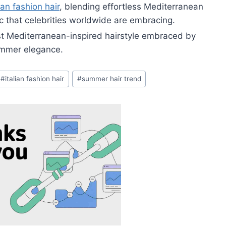
lian fashion hair
, blending effortless Mediterranean
 that celebrities worldwide are embracing.
t Mediterranean-inspired hairstyle embraced by
summer elegance.
#
italian fashion hair
#
summer hair trend