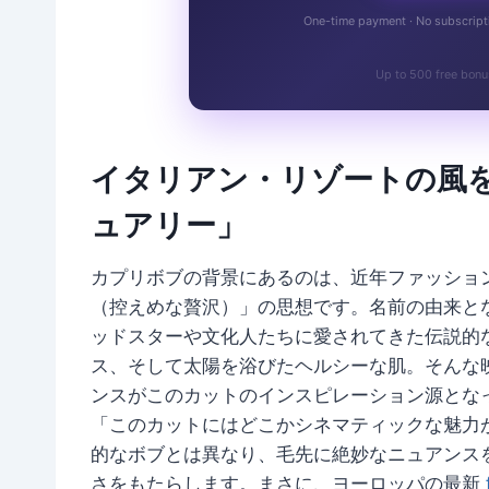
One-time payment · No subscriptio
Up to 500 free bonu
イタリアン・リゾートの風
ュアリー」
カプリボブの背景にあるのは、近年ファッショ
（控えめな贅沢）」の思想です。名前の由来と
ッドスターや文化人たちに愛されてきた伝説的
ス、そして太陽を浴びたヘルシーな肌。そんな
ンスがこのカットのインスピレーション源とな
「このカットにはどこかシネマティックな魅力
的なボブとは異なり、毛先に絶妙なニュアンス
さをもたらします。まさに、ヨーロッパの最新