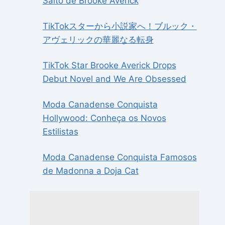
Salto de Brooke Averick
TikTokスターから小説家へ！ブルック・
アヴェリックの華麗なる転身
TikTok Star Brooke Averick Drops
Debut Novel and We Are Obsessed
Moda Canadense Conquista
Hollywood: Conheça os Novos
Estilistas
Moda Canadense Conquista Famosos
de Madonna a Doja Cat