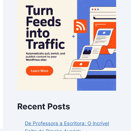
Recent Posts
De Professora a Escritora: O Incrível