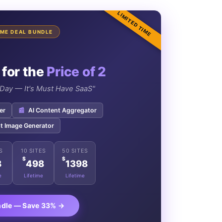
LIMITED TIME
TIME DEAL BUNDLE
 for the
Price of 2
e Day — It's Must Have SaaS"
er
📰
AI Content Aggregator
t Image Generator
S
10 SITES
50 SITES
$
$
8
498
1398
e
Lifetime
Lifetime
ndle — Save 33% →