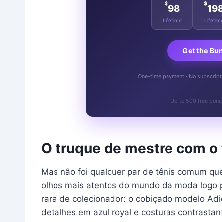
$
$
98
19
Lifetime
Lifetim
Get the Bu
One-time payment · No subscriptio
Up to 500 free bonu
O truque de mestre com o
Mas não foi qualquer par de tênis comum que
olhos mais atentos do mundo da moda logo 
rara de colecionador: o cobiçado modelo Ad
detalhes em azul royal e costuras contrasta