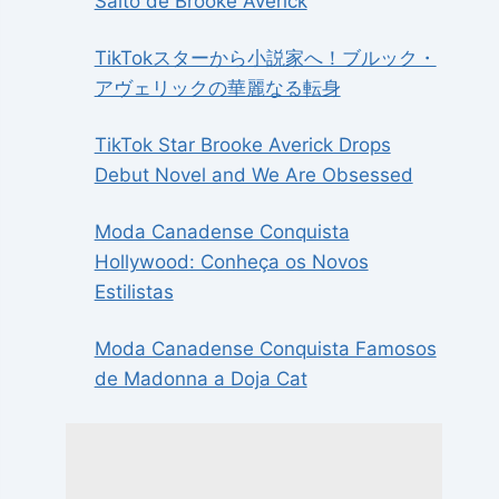
Salto de Brooke Averick
TikTokスターから小説家へ！ブルック・
アヴェリックの華麗なる転身
TikTok Star Brooke Averick Drops
Debut Novel and We Are Obsessed
Moda Canadense Conquista
Hollywood: Conheça os Novos
Estilistas
Moda Canadense Conquista Famosos
de Madonna a Doja Cat