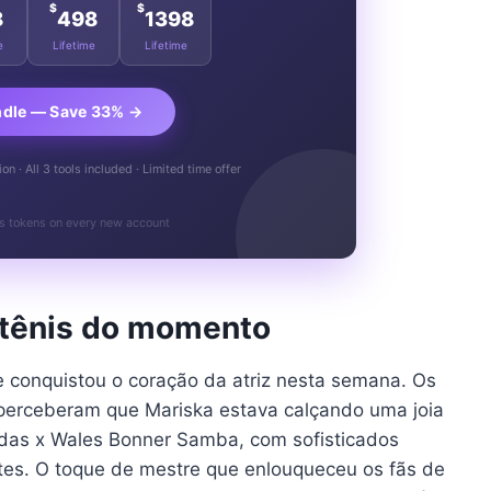
$
$
8
498
1398
e
Lifetime
Lifetime
ndle — Save 33% →
n · All 3 tools included · Limited time offer
s tokens on every new account
 tênis do momento
 conquistou o coração da atriz nesta semana. Os
perceberam que Mariska estava calçando uma joia
idas x Wales Bonner Samba, com sofisticados
ntes. O toque de mestre que enlouqueceu os fãs de