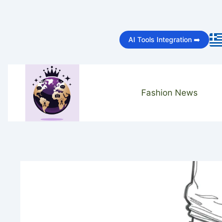
Skip
to
AI Tools Integration ➡️
content
Fashion News