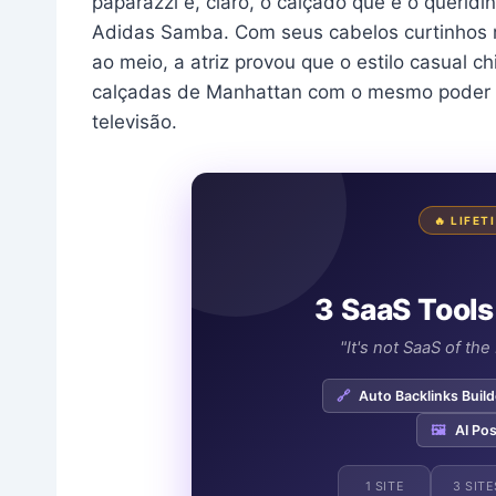
paparazzi e, claro, o calçado que é o querid
Adidas Samba. Com seus cabelos curtinhos 
ao meio, a atriz provou que o estilo casual 
calçadas de Manhattan com o mesmo poder 
televisão.
🔥 LIFE
3 SaaS Tools
"It's not SaaS of th
🔗
Auto Backlinks Build
🖼️
AI Pos
1 SITE
3 SITE