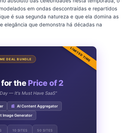
inho absoluto das celebridades nesta temporada, o
modelados em ondas descontraídas e repartidos
chique é sua segunda natureza e que ela domina as
e elegância que demonstra há décadas na
LIMITED TIME
TIME DEAL BUNDLE
 for the
Price of 2
e Day — It's Must Have SaaS"
er
📰
AI Content Aggregator
t Image Generator
S
10 SITES
50 SITES