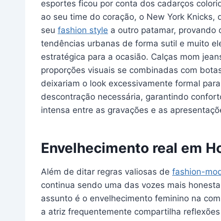
esportes ficou por conta dos cadarços color
ao seu time do coração, o New York Knicks, q
seu
fashion style
a outro patamar, provando q
tendências urbanas de forma sutil e muito e
estratégica para a ocasião. Calças mom jea
proporções visuais se combinadas com botas 
deixariam o look excessivamente formal para
descontração necessária, garantindo conforto
intensa entre as gravações e as apresentaçõe
Envelhecimento real em Ho
Além de ditar regras valiosas de
fashion-mo
continua sendo uma das vozes mais honestas
assunto é o envelhecimento feminino na comp
a atriz frequentemente compartilha reflexõe