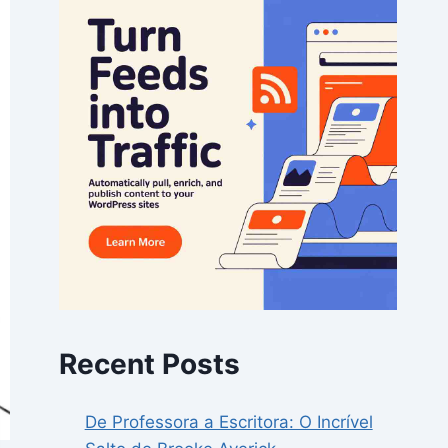
Recent Posts
De Professora a Escritora: O Incrível