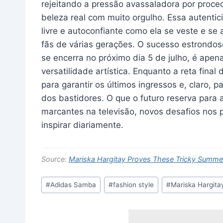
rejeitando a pressão avassaladora por proc
beleza real com muito orgulho. Essa autentic
livre e autoconfiante como ela se veste e se
fãs de várias gerações. O sucesso estrondo
se encerra no próximo dia 5 de julho, é ape
versatilidade artística. Enquanto a reta final
para garantir os últimos ingressos e, claro, 
dos bastidores. O que o futuro reserva para
marcantes na televisão, novos desafios nos 
inspirar diariamente.
Source:
Mariska Hargitay Proves These Tricky Summ
Post
#
Adidas Samba
#
fashion style
#
Mariska Hargita
Tags: