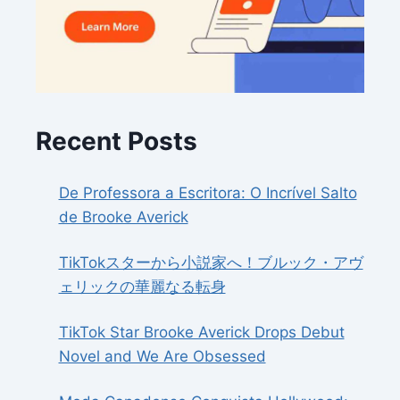
Recent Posts
De Professora a Escritora: O Incrível Salto
de Brooke Averick
TikTokスターから小説家へ！ブルック・アヴ
ェリックの華麗なる転身
TikTok Star Brooke Averick Drops Debut
Novel and We Are Obsessed