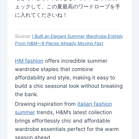
ェックして、この夏最高のワードローブを手
に入れてくださいね！
Source:
I Built an Elegant Summer Wardrobe Entirely
From H&M—9 Pieces Already Moving Fast
HM fashion
offers incredible summer
wardrobe staples that combine
affordability and style, making it easy to
build a chic seasonal look without breaking
the bank.
Drawing inspiration from
italian fashion
summer
trends, H&M’s latest collection
brings effortlessly chic and affordable
wardrobe essentials perfect for the warm
season ahead.