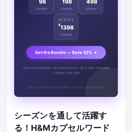
98
198
498
Lifetime
Lifetime
Lifetime
50 SITES
$
1398
Lifetime
Get the Bundle — Save 33% →
One-time payment · No subscription · All 3 tools included
· Limited time offer
Up to 500 free bonus tokens on every new account
シーズンを通して活躍す
る！H&Mカプセルワード