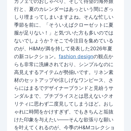
カフェでのおしゃべり、そして待望の海外旅
行と、夏のカレンダーはあっという間にぎっ
しり埋まってしまいますよね。そんな忙しい
季節を前に、「そういえばクローゼットに夏
服が足りない！」と気づいた方も多いのでは
ないでしょうか？そこで今注目を集めている
のが、H&Mが満を持して発表した2026年夏
の新コレクション。
fashion design
の観点か
らも非常に洗練されており、シンプルなのに
高見えするアイテムが勢揃いです。リネン素
材のセットアップや涼しげなワンピース、さ
らにはまるでデザイナーブランドと見紛うサ
ンダルまで、プチプライスとは思えないクオ
リティに思わず二度見してしまうほど。おし
ゃれに時間をかけすぎず、でもきちんと垢抜
けた印象を与えたい——そんな欲張りな願い
を叶えてくれるのが、今季のH&Mコレクショ