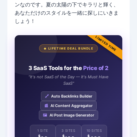
ンなのです。夏の太陽の下でキラリと輝く、
あなただけのスタイルを一緒に探しにいきま
しょう！
LIMITED TIME
🔥 LIFETIME DEAL BUNDLE
3 SaaS Tools for the
Price of 2
"It's not SaaS of the Day — It's Must Have
SaaS"
🔗
Auto Backlinks Builder
📰
AI Content Aggregator
🖼️
AI Post Image Generator
1 SITE
3 SITES
10 SITES
$
$
$