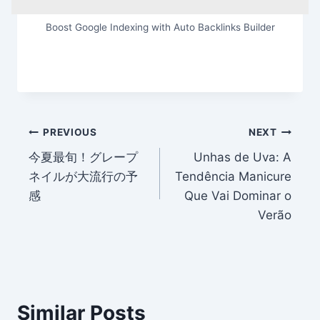
Boost Google Indexing with Auto Backlinks Builder
Post
PREVIOUS
NEXT
今夏最旬！グレープ
Unhas de Uva: A
navigation
ネイルが大流行の予
Tendência Manicure
感
Que Vai Dominar o
Verão
Similar Posts