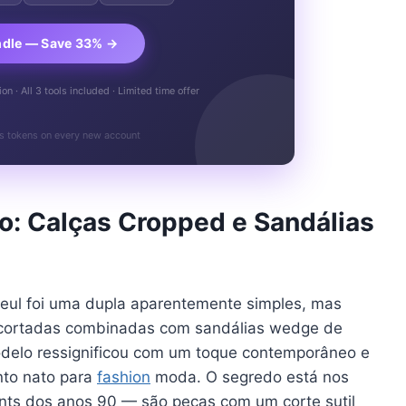
ndle — Save 33% →
n · All 3 tools included · Limited time offer
s tokens on every new account
: Calças Cropped e Sandálias
eul foi uma dupla aparentemente simples, mas
m cortadas combinadas com sandálias wedge de
delo ressignificou com um toque contemporâneo e
nto nato para
fashion
moda. O segredo está nos
ants dos anos 90 — são peças com um corte sutil