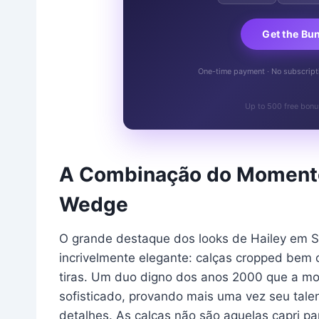
Get the Bu
One-time payment · No subscriptio
Up to 500 free bonu
A Combinação do Momento
Wedge
O grande destaque dos looks de Hailey em S
incrivelmente elegante: calças cropped be
tiras. Um duo digno dos anos 2000 que a mo
sofisticado, provando mais uma vez seu tale
detalhes. As calças não são aquelas capri p