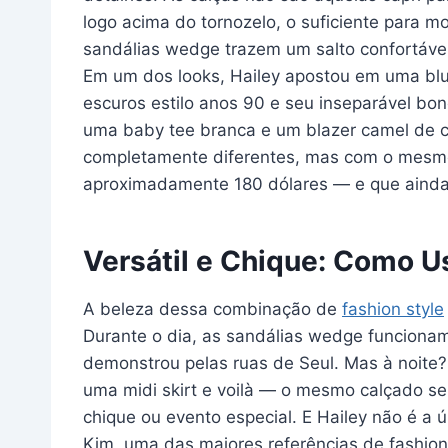
logo acima do tornozelo, o suficiente para mo
sandálias wedge trazem um salto confortável,
Em um dos looks, Hailey apostou em uma blu
escuros estilo anos 90 e seu inseparável bo
uma baby tee branca e um blazer camel de co
completamente diferentes, mas com o mesmo 
aproximadamente 180 dólares — e que ainda 
Versátil e Chique: Como Us
A beleza dessa combinação de
fashion style
Durante o dia, as sandálias wedge funciona
demonstrou pelas ruas de Seul. Mas à noite?
uma midi skirt e voilà — o mesmo calçado s
chique ou evento especial. E Hailey não é a 
Kim, uma das maiores referências de fashion