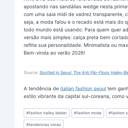
apostando nas sandálias wedge nesta primav
com uma saia midi de xadrez transparente, 
seja, a moda falou e o recado está mais do 
todo mundo está usando. Para quem quer ado
versão mais simples: calça preta bem cortad
reflita sua personalidade. Minimalista ou maxi
Bem-vinda ao verão 2026!
Source:
Spotted in Seoul: The Anti Flip-Flops Hailey 
A tendência de
italian fashion seoul
tem ganh
estilo vibrante da capital sul-coreana, como 
Post
#
fashion hailey bieber
#
fashion moda
#
fashion s
Tags:
#
tendencias verao