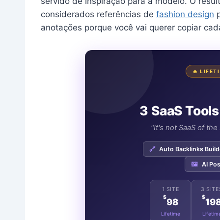
servido de inspiração para a modelo. O resu
considerados referências de
fashion design
p
anotações porque você vai querer copiar cad
🔥 LIFE
3 SaaS Tools
"It's not SaaS of th
🔗
Auto Backlinks Build
🖼️
AI Pos
1 SITE
3 SITE
$
$
98
19
Lifetime
Lifetim