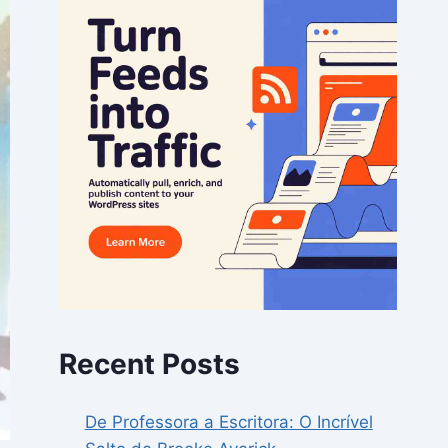
Recent Posts
De Professora a Escritora: O Incrível