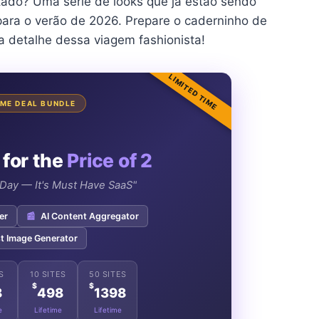
ltado? Uma série de looks que já estão sendo
ara o verão de 2026. Prepare o caderninho de
a detalhe dessa viagem fashionista!
LIMITED TIME
TIME DEAL BUNDLE
 for the
Price of 2
e Day — It's Must Have SaaS"
er
📰
AI Content Aggregator
t Image Generator
S
10 SITES
50 SITES
$
$
8
498
1398
e
Lifetime
Lifetime