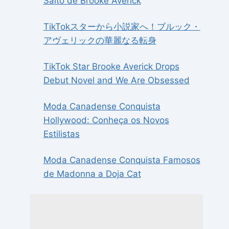
Salto de Brooke Averick
TikTokスターから小説家へ！ブルック・
アヴェリックの華麗なる転身
TikTok Star Brooke Averick Drops
Debut Novel and We Are Obsessed
Moda Canadense Conquista
Hollywood: Conheça os Novos
Estilistas
Moda Canadense Conquista Famosos
de Madonna a Doja Cat