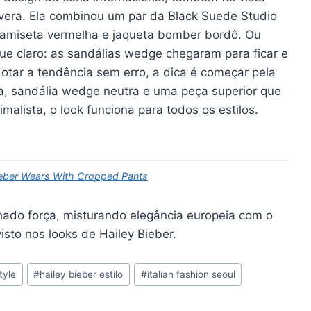
era. Ela combinou um par da Black Suede Studio
camiseta vermelha e jaqueta bomber bordô. Ou
que claro: as sandálias wedge chegaram para ficar e
tar a tendência sem erro, a dica é começar pela
a, sandália wedge neutra e uma peça superior que
malista, o look funciona para todos os estilos.
Bieber Wears With Cropped Pants
ado força, misturando elegância europeia com o
visto nos looks de Hailey Bieber.
tyle
#
hailey bieber estilo
#
italian fashion seoul