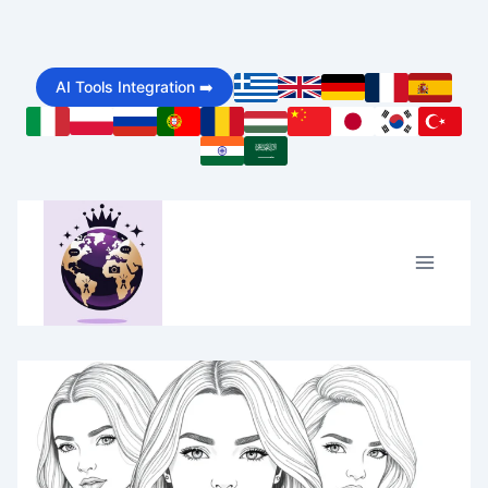
Skip
to
AI Tools Integration ➡️
content