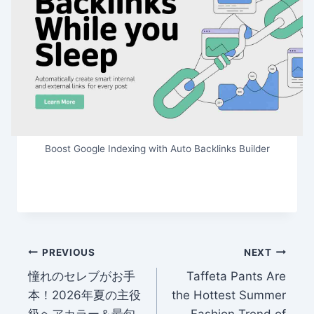
Boost Google Indexing with Auto Backlinks Builder
Post
PREVIOUS
NEXT
憧れのセレブがお手
Taffeta Pants Are
navigation
本！2026年夏の主役
the Hottest Summer