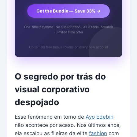
Get the Bundle — Save 33% →
One-time payment · No subscription · All 3 tools included
· Limited time offer
Up to 500 free bonus tokens on every new account
O segredo por trás do
visual corporativo
despojado
Esse fenômeno em torno de
Ayo Edebiri
não acontece por acaso. Nos últimos anos,
ela escalou as fileiras da elite
fashion
com