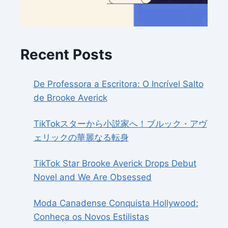
Recent Posts
De Professora a Escritora: O Incrível Salto
de Brooke Averick
TikTokスターから小説家へ！ブルック・アヴ
ェリックの華麗なる転身
TikTok Star Brooke Averick Drops Debut
Novel and We Are Obsessed
Moda Canadense Conquista Hollywood:
Conheça os Novos Estilistas