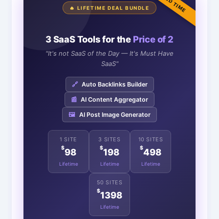
LIMITED TIME
🔥 LIFETIME DEAL BUNDLE
3 SaaS Tools for the
Price of 2
"It's not SaaS of the Day — It's Must Have
SaaS"
🔗
Auto Backlinks Builder
📰
AI Content Aggregator
🖼️
AI Post Image Generator
1 SITE
3 SITES
10 SITES
$
$
$
98
198
498
Lifetime
Lifetime
Lifetime
50 SITES
$
1398
Lifetime