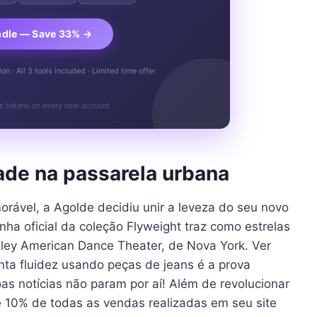
ndle — Save 33% →
n · All 3 tools included · Limited time offer
s tokens on every new account
dade na passarela urbana
rável, a Agolde decidiu unir a leveza do seu novo
a oficial da coleção Flyweight traz como estrelas
Ailey American Dance Theater, de Nova York. Ver
ta fluidez usando peças de jeans é a prova
oas notícias não param por aí! Além de revolucionar
 10% de todas as vendas realizadas em seu site