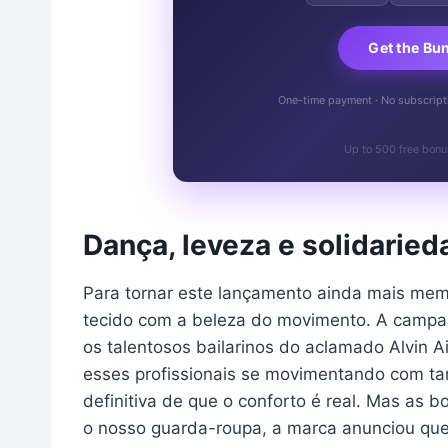
Get the Bu
One-time payment · No subscriptio
Up to 500 free bonu
Dança, leveza e solidarie
Para tornar este lançamento ainda mais memo
tecido com a beleza do movimento. A campanh
os talentosos bailarinos do aclamado Alvin 
esses profissionais se movimentando com tan
definitiva de que o conforto é real. Mas as b
o nosso guarda-roupa, a marca anunciou que