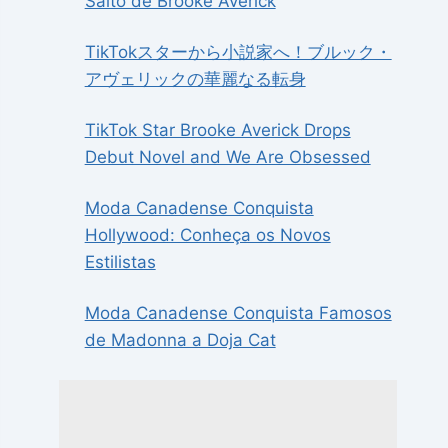
Salto de Brooke Averick
TikTokスターから小説家へ！ブルック・
アヴェリックの華麗なる転身
TikTok Star Brooke Averick Drops
Debut Novel and We Are Obsessed
Moda Canadense Conquista
Hollywood: Conheça os Novos
Estilistas
Moda Canadense Conquista Famosos
de Madonna a Doja Cat