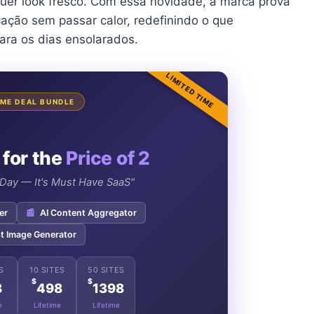
uer look fresco. Com essa novidade, a marca prova
icação sem passar calor, redefinindo o que
ra os dias ensolarados.
LIMITED TIME
TIME DEAL BUNDLE
 for the
Price of 2
e Day — It's Must Have SaaS"
er
📰
AI Content Aggregator
t Image Generator
S
10 SITES
50 SITES
$
$
8
498
1398
e
Lifetime
Lifetime