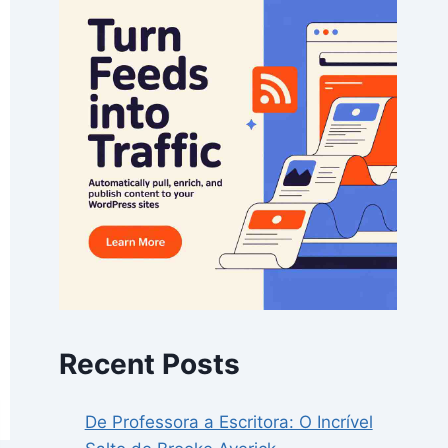
Recent Posts
De Professora a Escritora: O Incrível