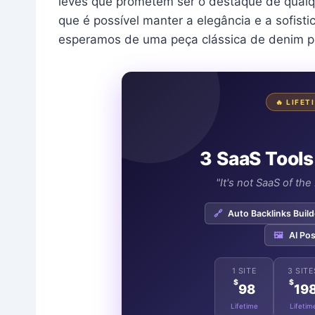
leves que prometem ser o destaque de qualq
que é possível manter a elegância e a sofist
esperamos de uma peça clássica de denim pa
🔥 LIFE
3 SaaS Tools
"It's not SaaS of th
🔗
Auto Backlinks Build
🖼️
AI Pos
1 SITE
3 SITE
$
$
98
19
Lifetime
Lifetim