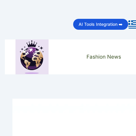
Skip
to
AI Tools Integration ➡️
content
Fashion News