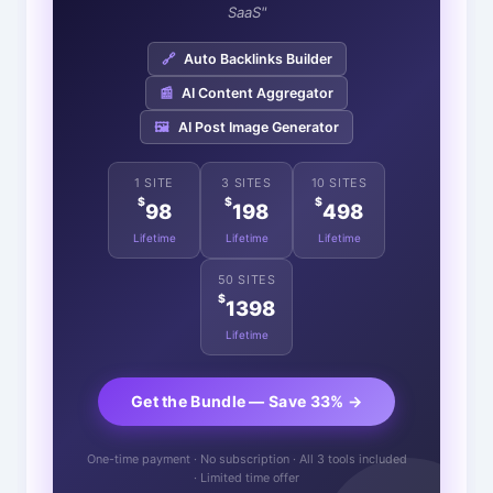
SaaS"
🔗
Auto Backlinks Builder
📰
AI Content Aggregator
🖼️
AI Post Image Generator
1 SITE
3 SITES
10 SITES
$
$
$
98
198
498
Lifetime
Lifetime
Lifetime
50 SITES
$
1398
Lifetime
Get the Bundle — Save 33% →
One-time payment · No subscription · All 3 tools included
· Limited time offer