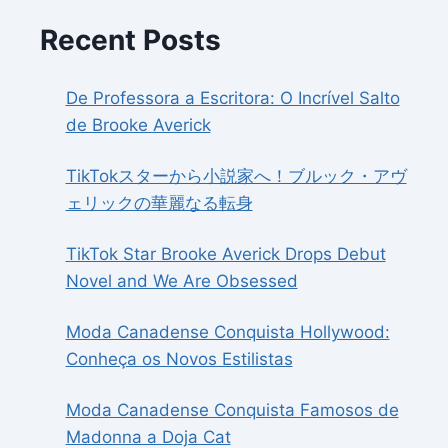
Recent Posts
De Professora a Escritora: O Incrível Salto
de Brooke Averick
TikTokスターから小説家へ！ブルック・アヴ
ェリックの華麗なる転身
TikTok Star Brooke Averick Drops Debut
Novel and We Are Obsessed
Moda Canadense Conquista Hollywood:
Conheça os Novos Estilistas
Moda Canadense Conquista Famosos de
Madonna a Doja Cat