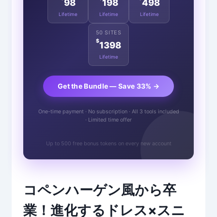
98
198
498
Lifetime
Lifetime
Lifetime
50 SITES
$
1398
Lifetime
Get the Bundle — Save 33% →
One-time payment · No subscription · All 3 tools included
· Limited time offer
Up to 500 free bonus tokens on every new account
コペンハーゲン風から卒
業！進化するドレス×スニ