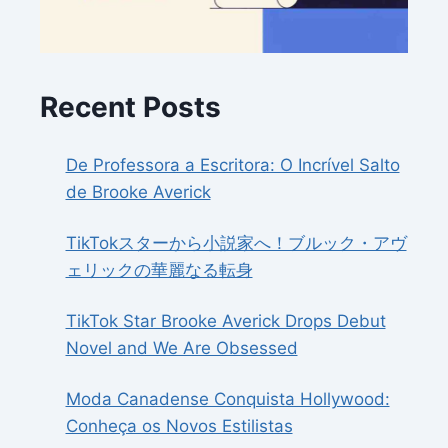
Recent Posts
De Professora a Escritora: O Incrível Salto
de Brooke Averick
TikTokスターから小説家へ！ブルック・アヴ
ェリックの華麗なる転身
TikTok Star Brooke Averick Drops Debut
Novel and We Are Obsessed
Moda Canadense Conquista Hollywood:
Conheça os Novos Estilistas