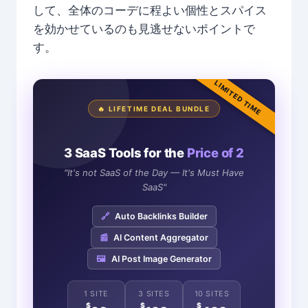
して、全体のコーデに程よい個性とスパイス
を効かせているのも見逃せないポイントで
す。
LIMITED TIME
🔥 LIFETIME DEAL BUNDLE
3 SaaS Tools for the
Price of 2
"It's not SaaS of the Day — It's Must Have
SaaS"
🔗
Auto Backlinks Builder
📰
AI Content Aggregator
🖼️
AI Post Image Generator
1 SITE
3 SITES
10 SITES
$
$
$