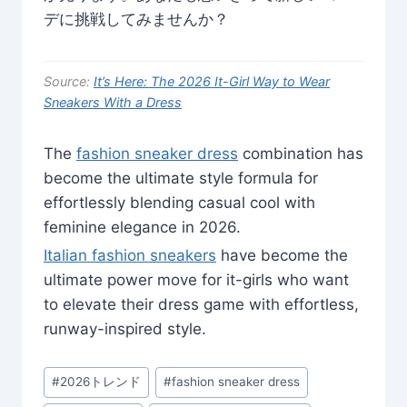
デに挑戦してみませんか？
Source:
It’s Here: The 2026 It-Girl Way to Wear
Sneakers With a Dress
The
fashion sneaker dress
combination has
become the ultimate style formula for
effortlessly blending casual cool with
feminine elegance in 2026.
Italian fashion sneakers
have become the
ultimate power move for it-girls who want
to elevate their dress game with effortless,
runway-inspired style.
Post
#
2026トレンド
#
fashion sneaker dress
Tags: