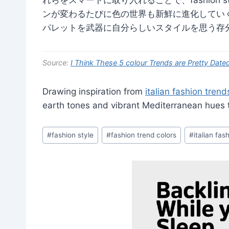
ンが変わるたびに色の世界も新鮮に進化してい
パレットを武器に自分らしいスタイルを思う存
Source:
I Think These 5 colour Trends are Pretty Date
Drawing inspiration from
italian fashion trend
earth tones and vibrant Mediterranean hues t
Post
#
fashion style
#
fashion trend colors
#
italian fas
Tags: