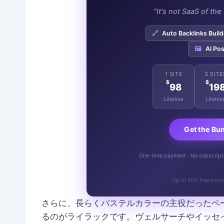
"It's not SaaS of th
🔗
Auto Backlinks Build
🖼️
AI Pos
1 SITE
3 SITE
$
$
98
19
Lifetime
Lifetim
Get the Bu
One-time payment · No subscriptio
Up to 500 free bonu
さらに、長らくパステルカラーの主役だったペ
るのがライラックです。ヴェルサーチやイッセイ