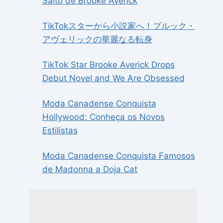
Salto de Brooke Averick
TikTokスターから小説家へ！ブルック・
アヴェリックの華麗なる転身
TikTok Star Brooke Averick Drops
Debut Novel and We Are Obsessed
Moda Canadense Conquista
Hollywood: Conheça os Novos
Estilistas
Moda Canadense Conquista Famosos
de Madonna a Doja Cat