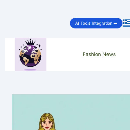
Skip
to
AI Tools Integration ➡️
content
Fashion News