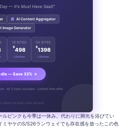
e Day — It's Must Have SaaS"
er
📰
AI Content Aggregator
t Image Generator
S
10 SITES
50 SITES
$
$
8
498
1398
e
Lifetime
Lifetime
ndle — Save 33% →
n · All 3 tools included · Limited time offer
s tokens on every new account
ールピンクも今季は一休み。代わりに脚光を浴びてい
ミヤケのS/S26ランウェイでも存在感を放ったこの色