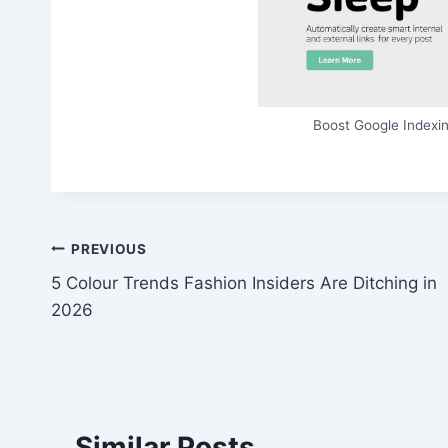
Boost Google Indexin
Post
PREVIOUS
5 Colour Trends Fashion Insiders Are Ditching in
navigation
2026
Similar Posts