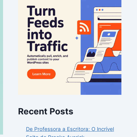
Recent Posts
De Professora a Escritora: O Incrível