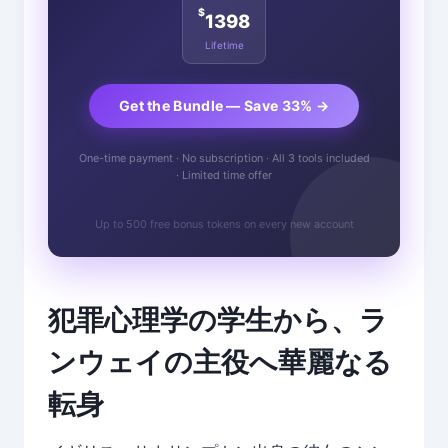
$
1398
Lifetime
Get the Bundle — Save 33% →
One-time payment · No subscription · All 3 tools included
· Limited time offer
Up to 500 free bonus tokens on every new account
犯罪心理学の学生から、ラ
ンウェイの主役へ華麗なる
転身