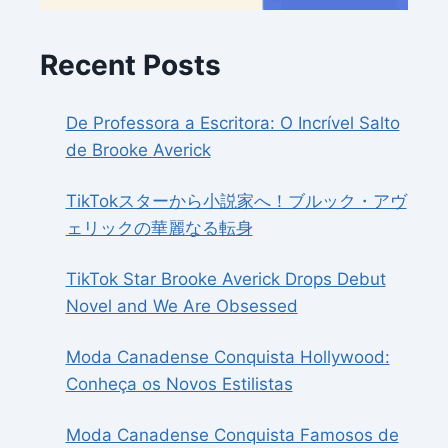
Recent Posts
De Professora a Escritora: O Incrível Salto
de Brooke Averick
TikTokスターから小説家へ！ブルック・アヴ
ェリックの華麗なる転身
TikTok Star Brooke Averick Drops Debut
Novel and We Are Obsessed
Moda Canadense Conquista Hollywood:
Conheça os Novos Estilistas
Moda Canadense Conquista Famosos de