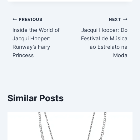
Post
PREVIOUS
NEXT
Inside the World of
Jacqui Hooper: Do
navigation
Jacqui Hooper:
Festival de Música
Runway’s Fairy
ao Estrelato na
Princess
Moda
Similar Posts