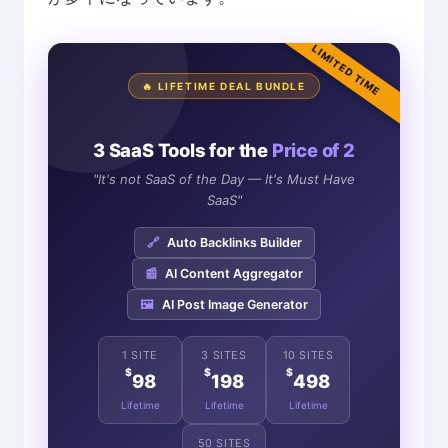
LIMITED TIME
🔥 LIFETIME DEAL BUNDLE
3 SaaS Tools for the
Price of 2
"It's not SaaS of the Day — It's Must Have
SaaS"
🔗
Auto Backlinks Builder
📰
AI Content Aggregator
🖼️
AI Post Image Generator
1 SITE
3 SITES
10 SITES
$
$
$
98
198
498
Lifetime
Lifetime
Lifetime
50 SITES