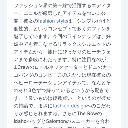
ファッション界の第一線で活躍するエディタ
ー、ニコルが厳選したアイテムをついに公
開！彼女の
fashion style
は「シンプルだけど
個性的」というコンセプトで多くのファンを
魅了しています。今回のラインナップは、妊
娠中でも着こなせるリラックスシルエットの
アイテムから、旅行にぴったりのビーチウェ
アまで多岐にわたります。特に注目なのが、
J.Crewのロールネックセーターとドニのカー
ゴパンツのコンビ！このふたつは現在彼女の
ヘビーローテーションアイテムで、なんとそ
れぞれ3色ずつ持っているというから驚きで
す。「良いものは複数買い」というのが彼女
の持論で、まさに
fashion design
へのこだわ
りが感じられますね。さらにThe Rowの
IdahoバッグとSalomonのスニーカーを合わ