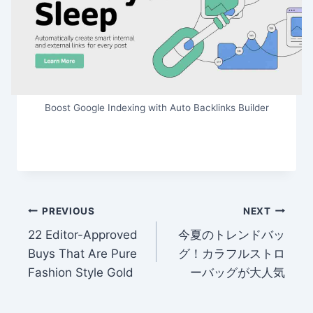
Boost Google Indexing with Auto Backlinks Builder
Post
PREVIOUS
NEXT
22 Editor-Approved
今夏のトレンドバッ
navigation
Buys That Are Pure
グ！カラフルストロ
Fashion Style Gold
ーバッグが大人気