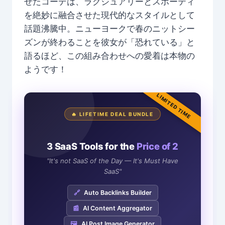
せたコーデは、ラグジュアリーとスポーティ
を絶妙に融合させた現代的なスタイルとして
話題沸騰中。ニューヨークで春のニットシー
ズンが終わることを彼女が「恐れている」と
語るほど、この組み合わせへの愛着は本物の
ようです！
LIMITED TIME
🔥 LIFETIME DEAL BUNDLE
3 SaaS Tools for the
Price of 2
"It's not SaaS of the Day — It's Must Have
SaaS"
🔗
Auto Backlinks Builder
📰
AI Content Aggregator
🖼️
AI Post Image Generator