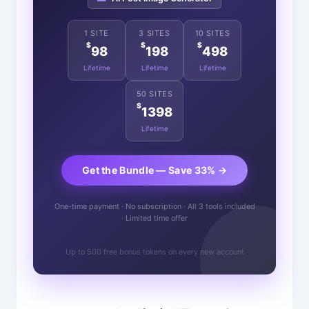
1 SITE
3 SITES
10 SITES
$
$
$
98
198
498
Lifetime
Lifetime
Lifetime
50 SITES
$
1398
Lifetime
Get the Bundle — Save 33% →
One-time payment · No subscription · All 3 tools included
· Limited time offer
Up to 500 free bonus tokens on every new account