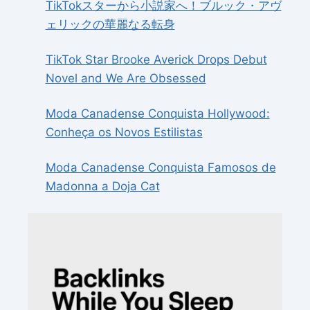
TikTokスターから小説家へ！ブルック・アヴ
ェリックの華麗なる転身
TikTok Star Brooke Averick Drops Debut
Novel and We Are Obsessed
Moda Canadense Conquista Hollywood:
Conheça os Novos Estilistas
Moda Canadense Conquista Famosos de
Madonna a Doja Cat