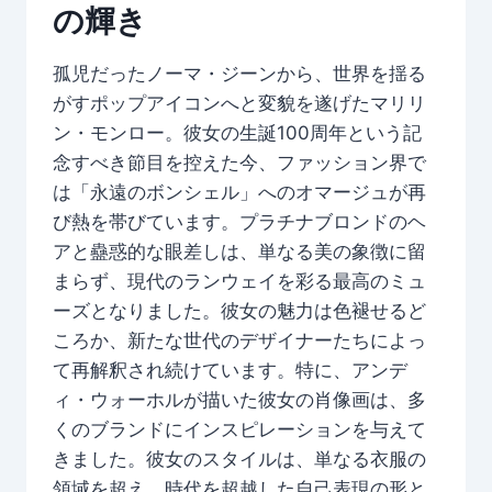
の輝き
孤児だったノーマ・ジーンから、世界を揺る
がすポップアイコンへと変貌を遂げたマリリ
ン・モンロー。彼女の生誕100周年という記
念すべき節目を控えた今、ファッション界で
は「永遠のボンシェル」へのオマージュが再
び熱を帯びています。プラチナブロンドのヘ
アと蠱惑的な眼差しは、単なる美の象徴に留
まらず、現代のランウェイを彩る最高のミュ
ーズとなりました。彼女の魅力は色褪せるど
ころか、新たな世代のデザイナーたちによっ
て再解釈され続けています。特に、アンデ
ィ・ウォーホルが描いた彼女の肖像画は、多
くのブランドにインスピレーションを与えて
きました。彼女のスタイルは、単なる衣服の
領域を超え、時代を超越した自己表現の形と