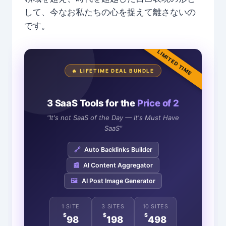
して、今なお私たちの心を捉えて離さないの
です。
LIMITED TIME
🔥 LIFETIME DEAL BUNDLE
3 SaaS Tools for the
Price of 2
"It's not SaaS of the Day — It's Must Have
SaaS"
🔗
Auto Backlinks Builder
📰
AI Content Aggregator
🖼️
AI Post Image Generator
1 SITE
3 SITES
10 SITES
$
$
$
98
198
498