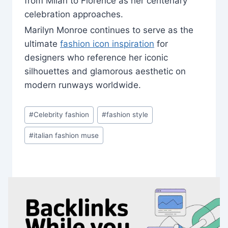
from Milan to Florence as her centenary
celebration approaches.
Marilyn Monroe continues to serve as the
ultimate
fashion icon inspiration
for
designers who reference her iconic
silhouettes and glamorous aesthetic on
modern runways worldwide.
Post
#
Celebrity fashion
#
fashion style
Tags:
#
italian fashion muse