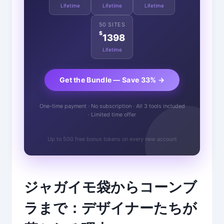
Lifetime
Lifetime
Lifetime
50 SITES
$
1398
Lifetime
Get the Bundle — Save 33% →
One-time payment · No subscription · All 3 tools included
· Limited time offer
Up to 500 free bonus tokens on every new account
ジャガイモ袋からコーンブ
ラまで：デザイナーたちが