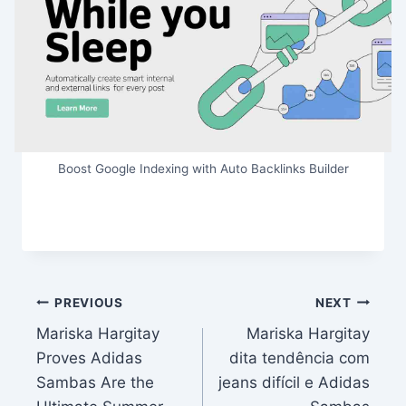
Boost Google Indexing with Auto Backlinks Builder
Post
PREVIOUS
NEXT
Mariska Hargitay
Mariska Hargitay
navigation
Proves Adidas
dita tendência com
Sambas Are the
jeans difícil e Adidas