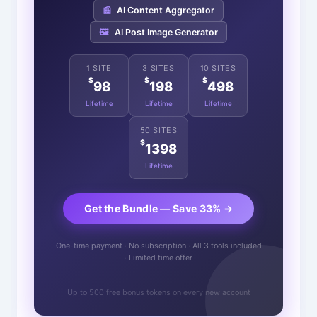
📰
AI Content Aggregator
🖼️
AI Post Image Generator
1 SITE
3 SITES
10 SITES
$
$
$
98
198
498
Lifetime
Lifetime
Lifetime
50 SITES
$
1398
Lifetime
Get the Bundle — Save 33% →
One-time payment · No subscription · All 3 tools included
· Limited time offer
Up to 500 free bonus tokens on every new account