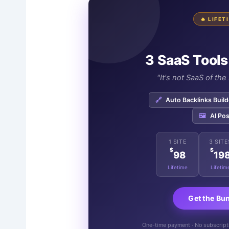
🔥 LIFE
3 SaaS Tools
"It's not SaaS of th
🔗
Auto Backlinks Build
🖼️
AI Pos
1 SITE
3 SITE
$
$
98
19
Lifetime
Lifetim
Get the Bu
One-time payment · No subscriptio