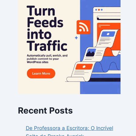
Recent Posts
De Professora a Escritora: O Incrível