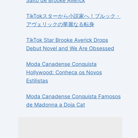
Salto de Brooke Averick
TikTokスターから小説家へ！ブルック・
アヴェリックの華麗なる転身
TikTok Star Brooke Averick Drops
Debut Novel and We Are Obsessed
Moda Canadense Conquista
Hollywood: Conheça os Novos
Estilistas
Moda Canadense Conquista Famosos
de Madonna a Doja Cat