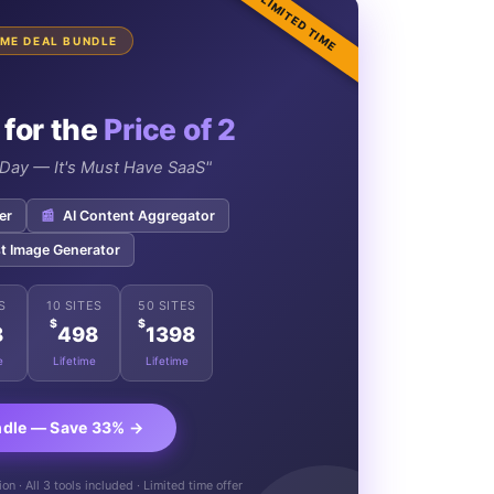
LIMITED TIME
TIME DEAL BUNDLE
 for the
Price of 2
e Day — It's Must Have SaaS"
er
📰
AI Content Aggregator
t Image Generator
S
10 SITES
50 SITES
$
$
8
498
1398
e
Lifetime
Lifetime
ndle — Save 33% →
n · All 3 tools included · Limited time offer