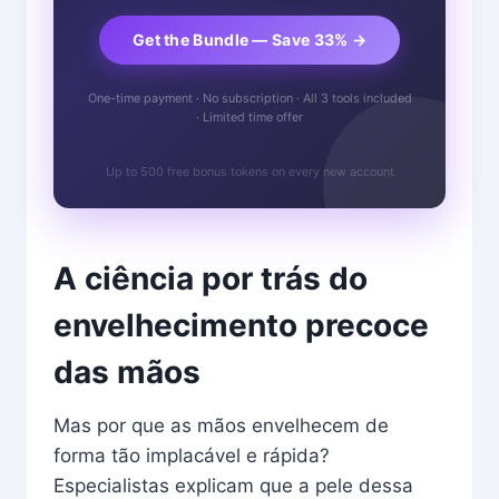
Get the Bundle — Save 33% →
One-time payment · No subscription · All 3 tools included
· Limited time offer
Up to 500 free bonus tokens on every new account
A ciência por trás do
envelhecimento precoce
das mãos
Mas por que as mãos envelhecem de
forma tão implacável e rápida?
Especialistas explicam que a pele dessa