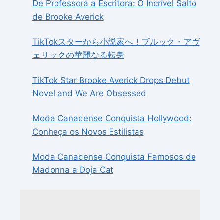
De Professora a Escritora: O Incrível Salto
de Brooke Averick
TikTokスターから小説家へ！ブルック・アヴ
ェリックの華麗なる転身
TikTok Star Brooke Averick Drops Debut
Novel and We Are Obsessed
Moda Canadense Conquista Hollywood:
Conheça os Novos Estilistas
Moda Canadense Conquista Famosos de
Madonna a Doja Cat