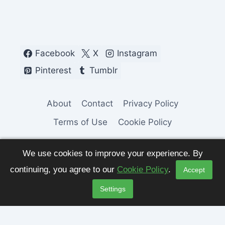
Facebook
X
Instagram
Pinterest
Tumblr
About
Contact
Privacy Policy
Terms of Use
Cookie Policy
We use cookies to improve your experience. By
continuing, you agree to our
Cookie Policy
.
Accept
© 2026 Fashion Pulse Trends. All Rights
Settings
Reserved.